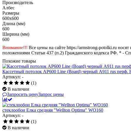
Производитель
Албес
Размеры
600x600
Длина (мм)
600
Ширина (мм)
600
Внимание!!!
Все цены на сайте https://armstrong-potolki.ru н
положениями Статьи 437 (п.2) Гражданского кодекса РФ. * - С
Похожие товары
Кассетный потолок AP600 Line (Board) черный А911 rus перф. 
Артикул: -
(1)
В наличии
Запросить цену
Запрос цены
стеклообои Елка средняя "Wellton Optima" WO160
Артикул: -
(1)
В наличии