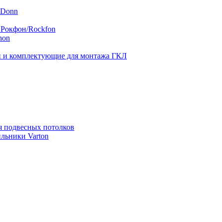
 Donn
 Рокфон/Rockfon
hon
 и комплектующие для монтажа ГКЛ
я подвесных потолков
льники Varton