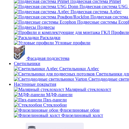
Подвесная система Primet
Подвесная система USG
Подвесная система Албес
Подвесная система
Подвесные системы Ecop
Подвесы
Профили
Раскладки
Угловые профили
Фасадная подсистема
Светильники
Светильники Албес
Светильники дл
Светодиодные свети
Настенные покрытия
Малярный стеклохолст
МДФ-панели
Пвх-панели
Стеклообои
Флизелиновые обои
Флизелиновый холст