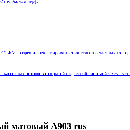
2 rus Эконом перф.
017
ФАС разрешил рекламировать строительство частных коттед
а кассетных потолков с скрытой подвесной системой
Схема мон
ый матовый A903 rus