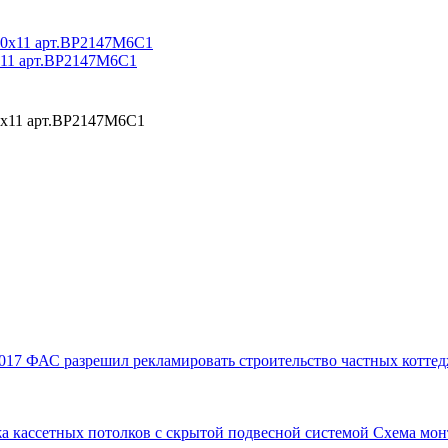
0x11 арт.BP2147M6C1
00x11 арт.BP2147M6C1
017
ФАС разрешил рекламировать строительство частных коттед
а кассетных потолков с скрытой подвесной системой
Схема мон