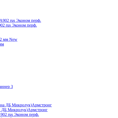
02 rus Эконом перф.
New
мм
а ДБ Микролук)Армстронг