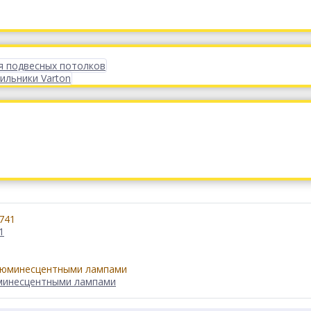
я подвесных потолков
ильники Varton
1
юминесцентными лампами