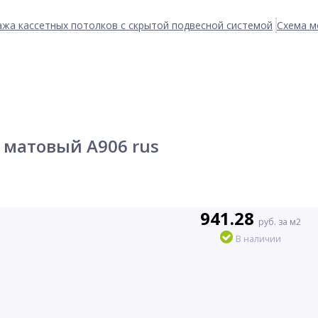
жа кассетных потолков с скрытой подвесной системой
Схема м
 матовый А906 rus
941.28
руб. за м2
В наличии