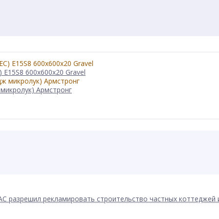
 E15S8 600x600x20 Gravel
 микролук) Армстронг
АС разрешил рекламировать строительство частных коттеджей 