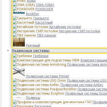
Knauf
OWA (ОВА)
POKROVER
Rockfon
Грильято
Кассетный
Китайские потолки
Негорючие СМЛ потолки
ПВХ панели
Реечный
Подвесные системы
Гребенки
Комплектующие
Подвесная система Arm
Подвесная система Primet
Подвесная система USG
Подвесная система Албес
Подвесная систе
Подвесные системы Eco
Подвесы
Профили
Раскладки