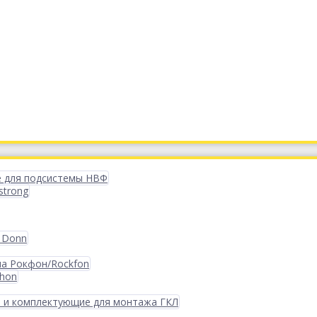
 для подсистемы НВФ
strong
 Donn
ма Рокфон/Rockfon
phon
 и комплектующие для монтажа ГКЛ