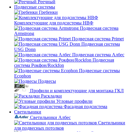
Реечный
Подвесные системы
Гребенки
Комплектующие для подсистемы НВФ
Подвесная система
Armstrong
Подвесная система Primet
Подвесная система
USG Donn
Подвесная система Албес
Подвесная
система Рокфон/Rockfon
Подвесные системы
Ecophon
Подвесы
Профили и комплектующие для монтажа ГКЛ
Раскладки
Угловые профили
Фасадная подсистема
Светильники
Светильники Албес
Светильники
для подвесных потолков