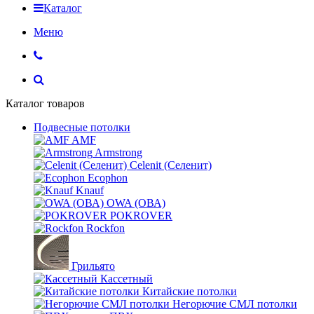
Каталог
Меню
Каталог товаров
Подвесные потолки
AMF
Armstrong
Celenit (Селенит)
Ecophon
Knauf
OWA (ОВА)
POKROVER
Rockfon
Грильято
Кассетный
Китайские потолки
Негорючие СМЛ потолки