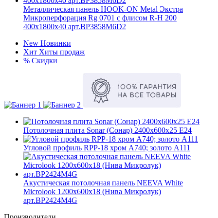
Металлическая панель HOOK-ON Metal Экстра
Микроперфорация Rg 0701 с флисом R-H 200
400x1800x40 арт.BP3858M6D2
New
Новинки
Хит
Хиты продаж
%
Скидки
Потолочная плита Sonar (Сонар) 2400x600x25 E24
Угловой профиль RPP-18 хром А740; золото А111
Акустическая потолочная панель NEEVA White
Microlook 1200x600x18 (Нива Микролук)
арт.BP2424M4G
Производители