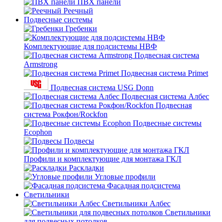
ПВХ панели
Реечный
Подвесные системы
Гребенки
Комплектующие для подсистемы НВФ
Подвесная система
Armstrong
Подвесная система Primet
Подвесная система USG Donn
Подвесная система Албес
Подвесная
система Рокфон/Rockfon
Подвесные системы
Ecophon
Подвесы
Профили и комплектующие для монтажа ГКЛ
Раскладки
Угловые профили
Фасадная подсистема
Светильники
Светильники Албес
Светильники
для подвесных потолков