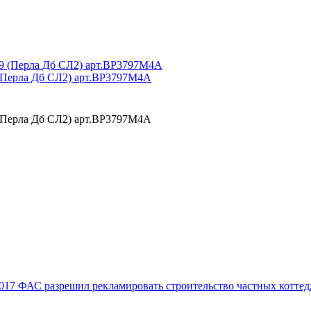
(Перла Дб СЛ2) арт.BP3797M4A
(Перла Дб СЛ2) арт.BP3797M4A
017
ФАС разрешил рекламировать строительство частных коттед