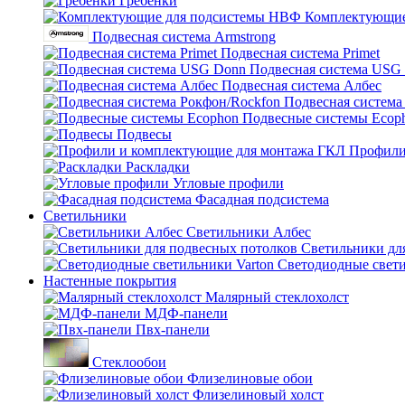
Гребенки
Комплектующие
Подвесная система Armstrong
Подвесная система Primet
Подвесная система USG
Подвесная система Албес
Подвесная система
Подвесные системы Ecop
Подвесы
Профили
Раскладки
Угловые профили
Фасадная подсистема
Светильники
Светильники Албес
Светильники дл
Светодиодные свети
Настенные покрытия
Малярный стеклохолст
МДФ-панели
Пвх-панели
Стеклообои
Флизелиновые обои
Флизелиновый холст