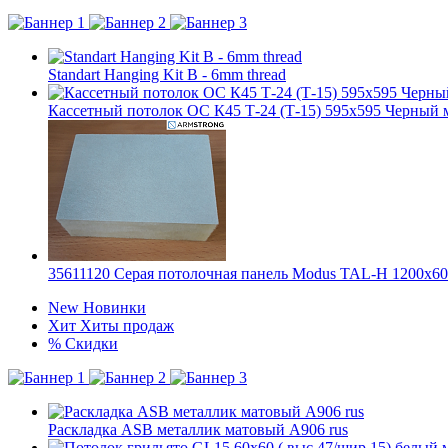
Standart Hanging Kit B - 6mm thread
Кассетный потолок ОС К45 Т-24 (Т-15) 595х595 Черный мат
35611120 Серая потолочная панель Modus TAL-H 1200x6
New
Новинки
Хит
Хиты продаж
%
Скидки
Раскладка ASB металлик матовый А906 rus