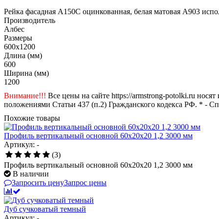
Рейка фасадная А150С оцинкованная, белая матовая А903 испо
Производитель
Албес
Размеры
600x1200
Длина (мм)
600
Ширина (мм)
1200
Внимание!!!
Все цены на сайте https://armstrong-potolki.ru н
положениями Статьи 437 (п.2) Гражданского кодекса РФ. * - С
Похожие товары
Профиль вертикальный основной 60х20х20 1,2 3000 мм
Артикул: -
(3)
Профиль вертикальный основной 60х20х20 1,2 3000 мм
В наличии
Запросить цену
Запрос цены
Дуб сучковатый темный
Артикул: -