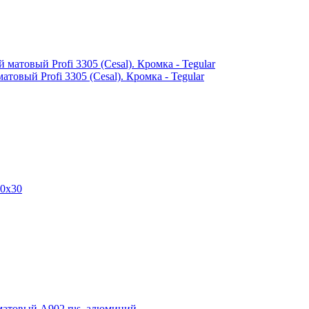
овый Profi 3305 (Cesal). Кромка - Tegular
00х30