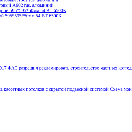
атовый А902 rus, алюминий
й 595*595*50мм 54 ВТ 6500К
017
ФАС разрешил рекламировать строительство частных коттед
а кассетных потолков с скрытой подвесной системой
Схема мон