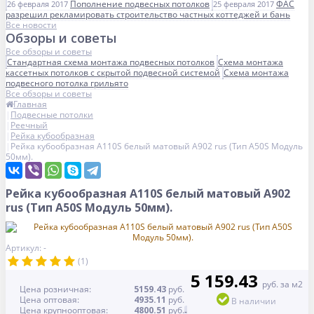
Пополнение подвесных потолков
ФАС
26 февраля 2017
25 февраля 2017
разрешил рекламировать строительство частных коттеджей и бань
Все новости
Обзоры и советы
Все обзоры и советы
Стандартная схема монтажа подвесных потолков
Схема монтажа
кассетных потолков с скрытой подвесной системой
Схема монтажа
подвесного потолка грильято
Все обзоры и советы
Главная
Подвесные потолки
Реечный
Рейка кубообразная
Рейка кубообразная A110S белый матовый А902 rus (Тип A50S Модуль
50мм).
Рейка кубообразная A110S белый матовый А902
rus (Тип A50S Модуль 50мм).
Артикул: -
(1)
5 159.43
руб. за м2
Цена розничная:
5159.43
руб.
Цена оптовая:
4935.11
руб.
В наличии
Цена крупнооптовая:
4800.51
руб.
-