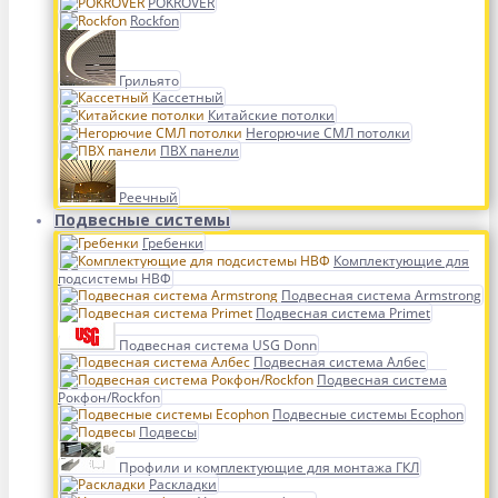
POKROVER
Rockfon
Грильято
Кассетный
Китайские потолки
Негорючие СМЛ потолки
ПВХ панели
Реечный
Подвесные системы
Гребенки
Комплектующие для
подсистемы НВФ
Подвесная система Armstrong
Подвесная система Primet
Подвесная система USG Donn
Подвесная система Албес
Подвесная система
Рокфон/Rockfon
Подвесные системы Ecophon
Подвесы
Профили и комплектующие для монтажа ГКЛ
Раскладки