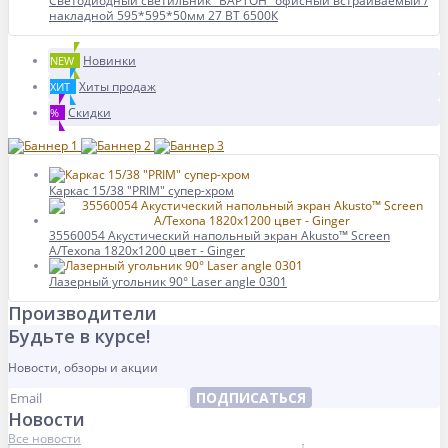
Светодиодный светильник "ВАРТОН" офисный встраиваемый /
накладной 595*595*50мм 27 ВТ 6500К
Новинки
NEW
Хиты продаж
ХИТ
Скидки
%
Каркас 15/38 "PRIM" супер-хром
35560054 Акустический напольный экран Akusto™ Screen
A/Texona 1820x1200 цвет - Ginger
Лазерный угольник 90° Laser angle 0301
Производители
Будьте в курсе!
Новости, обзоры и акции
ПОДПИСАТЬСЯ
Новости
Все новости