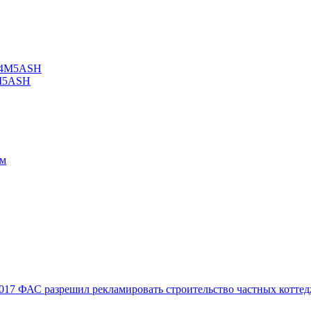
4M5ASH
017
ФАС разрешил рекламировать строительство частных коттед