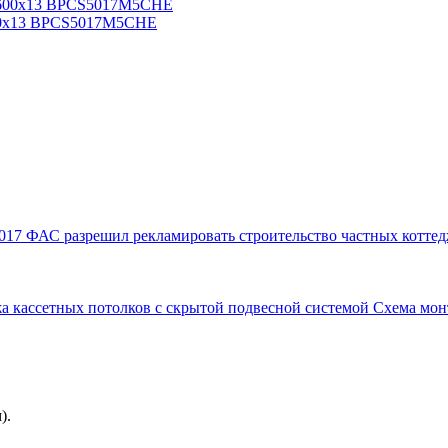
600x13 BPCS5017M5CHE
017
ФАС разрешил рекламировать строительство частных коттед
а кассетных потолков с скрытой подвесной системой
Схема мон
).