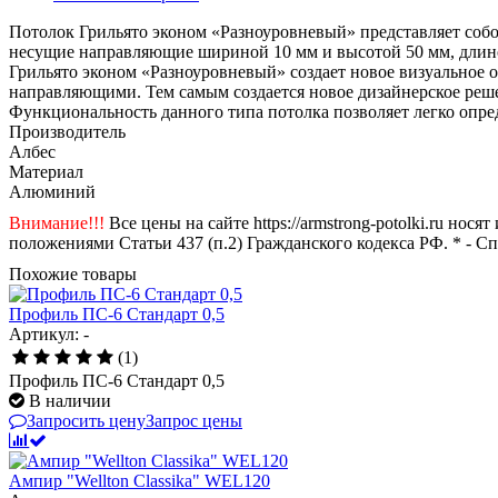
Потолок Грильято эконом «Разноуровневый» представляет соб
несущие направляющие шириной 10 мм и высотой 50 мм, длино
Грильято эконом «Разноуровневый» создает новое визуальное 
направляющими. Тем самым создается новое дизайнерское реш
Функциональность данного типа потолка позволяет легко опре
Производитель
Албес
Материал
Алюминий
Внимание!!!
Все цены на сайте https://armstrong-potolki.ru н
положениями Статьи 437 (п.2) Гражданского кодекса РФ. * - С
Похожие товары
Профиль ПС-6 Стандарт 0,5
Артикул: -
(1)
Профиль ПС-6 Стандарт 0,5
В наличии
Запросить цену
Запрос цены
Ампир "Wellton Classika" WEL120