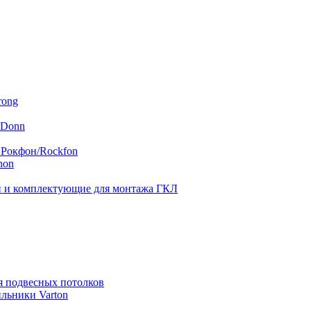
rong
 Donn
 Рокфон/Rockfon
hon
 и комплектующие для монтажа ГКЛ
я подвесных потолков
льники Varton