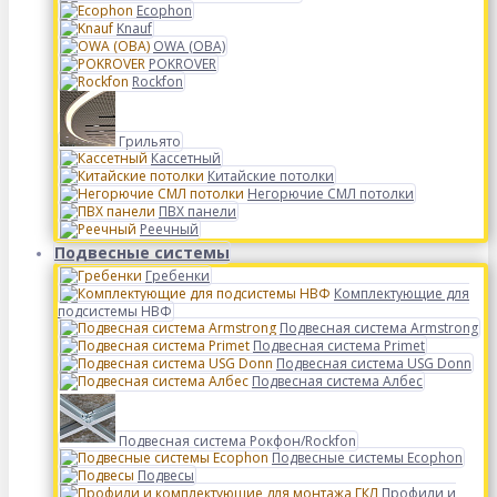
Ecophon
Knauf
OWA (ОВА)
POKROVER
Rockfon
Грильято
Кассетный
Китайские потолки
Негорючие СМЛ потолки
ПВХ панели
Реечный
Подвесные системы
Гребенки
Комплектующие для
подсистемы НВФ
Подвесная система Armstrong
Подвесная система Primet
Подвесная система USG Donn
Подвесная система Албес
Подвесная система Рокфон/Rockfon
Подвесные системы Ecophon
Подвесы
Профили и