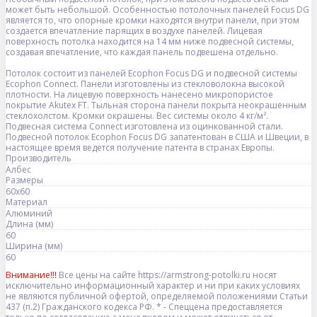
может быть небольшой. Особенностью потолочных панелей Focus DG
является то, что опорные кромки находятся внутри панели, при этом
создается впечатление парящих в воздухе панелей. Лицевая
поверхность потолка находится на 14 мм ниже подвесной системы,
создавая впечатление, что каждая панель подвешена отдельно.
Потолок состоит из панелей Ecophon Focus DG и подвесной системы
Ecophon Connect. Панели изготовлены из стекловолокна высокой
плотности. На лицевую поверхность нанесено микропористое
покрытие Akutex FT. Тыльная сторона панели покрыта неокрашенным
стеклохолстом. Кромки окрашены. Вес системы около 4 кг/м².
Подвесная система Connect изготовлена из оцинкованной стали.
Подвесной потолок Ecophon Focus DG запатентован в США и Швеции, в
настоящее время ведется получение патента в странах Европы.
Производитель
Албес
Размеры
60x60
Материал
Алюминий
Длина (мм)
60
Ширина (мм)
60
Внимание!!!
Все цены на сайте https://armstrong-potolki.ru носят
исключительно информационный характер и ни при каких условиях
не являются публичной офертой, определяемой положениями Статьи
437 (п.2) Гражданского кодекса РФ. * - Спеццена предоставляется