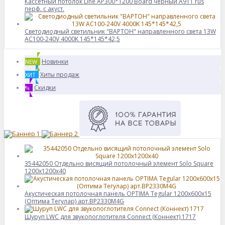
Кассетный потолок Line AP300*1200 Board черный А911 rus
перф. с акуст.
Светодиодный светильник "ВАРТОН" направленного света 13W
AC100-240V 4000K 145*145*42,5
Новинки
NEW
Хиты продаж
ХИТ
Скидки
%
35442050 Отдельно висящий потолочный элемент Solo Square
1200x1200x40
Акустическая потолочная панель OPTIMA Tegular 1200x600x15
(Оптима Тегулар) арт.BP2330M4G
Шуруп LWC для звукопоглотителя Connect (Коннект) 1717