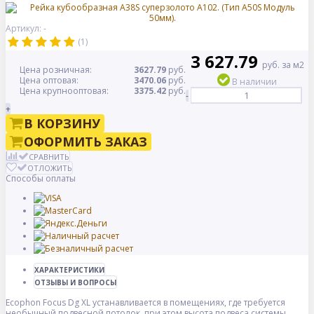
Артикул: -
(1)
3 627.79
руб. за м2
Цена розничная:
3627.79
руб.
Цена оптовая:
3470.06
руб.
В наличии
Цена крупнооптовая:
3375.42
руб.
-
+
В КОРЗИНУ
ОФОРМИТЬ ЗАКАЗ
СРАВНИТЬ
ОТЛОЖИТЬ
Способы оплаты
ХАРАКТЕРИСТИКИ
ОТЗЫВЫ И ВОПРОСЫ
Ecophon Focus Dg XL устанавливается в помещениях, где требуется
необычный подвесной потолок, при этом высота подвеса системы