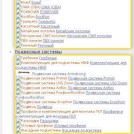
Knauf
OWA (ОВА)
POKROVER
Rockfon
Грильято
Кассетный
Китайские потолки
Негорючие СМЛ потолки
ПВХ панели
Реечный
Подвесные системы
Гребенки
Комплектующие для
подсистемы НВФ
Подвесная система Armstrong
Подвесная система Primet
Подвесная система USG Donn
Подвесная система Албес
Подвесная система
Рокфон/Rockfon
Подвесные системы Ecophon
Подвесы
Профили и
комплектующие для монтажа ГКЛ
Раскладки
Угловые профили
Фасадная подсистема