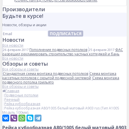
(СОФИСТЕЙТЕД ТОНЕС) E15S8 600x600x20 Garnet
Производители
Будьте в курсе!
Новости, обзоры и акции
ПОДПИСАТЬСЯ
Новости
Все новости
Пополнение подвесных потолков
ФАС
26 февраля 2017
25 февраля 2017
разрешил рекламировать строительство частных коттеджей и бань
Все новости
Обзоры и советы
Все обзоры и советы
Стандартная схема монтажа подвесных потолков
Схема монтажа
кассетных потолков с скрытой подвесной системой
Схема монтажа
подвесного потолка грильято
Все обзоры и советы
Главная
Подвесные потолки
Реечный
Рейка кубообразная
Рейка кубообразная A80/100S белый матовый А903 rus (Тип A100S
Модуль 100мм).
Рейка кубообразная A80/100S белый матовый А903