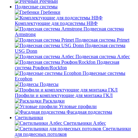
Реечный
Подвесные системы
Гребенки
Комплектующие для подсистемы НВФ
Подвесная система
Armstrong
Подвесная система Primet
Подвесная система
USG Donn
Подвесная система Албес
Подвесная
система Рокфон/Rockfon
Подвесные системы
Ecophon
Подвесы
Профили и комплектующие для монтажа ГКЛ
Раскладки
Угловые профили
Фасадная подсистема
Светильники
Светильники Албес
Светильники
для подвесных потолков