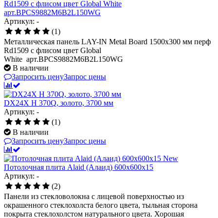
Rd1509 с флисом цвет Global White
арт.BPCS9882M6B2L150WG
Артикул: -
(1)
Металлическая панель LAY-IN Metal Board 1500x300 мм перф
Rd1509 с флисом цвет Global
White арт.BPCS9882M6B2L150WG
В наличии
Запросить цену
Запрос цены
DX24X H 370Q, золото, 3700 мм
Артикул: -
(1)
В наличии
Запросить цену
Запрос цены
New
Потолочная плита Alaid (Алаид) 600х600х15
Артикул: -
(2)
Панели из стекловолокна с лицевой поверхностью из
окрашенного стеклохолста белого цвета, тыльная сторона
покрыта стеклохолстом натурального цвета. Хорошая