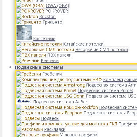
OWA (ОВА)
POKROVER
Rockfon
Грильято
Кассетный
Китайские потолки
Негорючие СМЛ потолки
ПВХ панели
Реечный
Подвесные системы
Гребенки
Комплектующие
Подвесная система Arm
Подвесная система Primet
Подвесная система USG
Подвесная система Албес
Подвесная систе
Подвесные системы Eco
Подвесы
Профили
Раскладки
Угловые профили