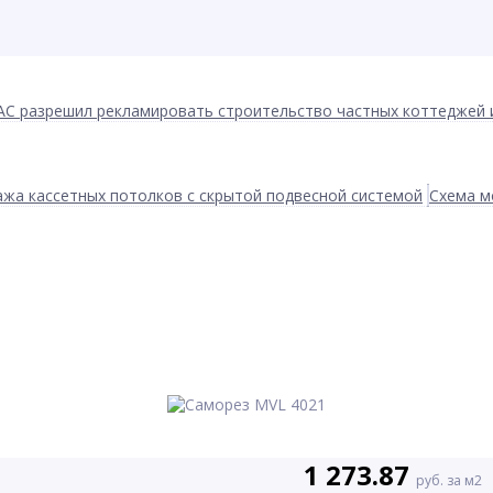
АС разрешил рекламировать строительство частных коттеджей 
жа кассетных потолков с скрытой подвесной системой
Схема м
1 273.87
руб. за м2