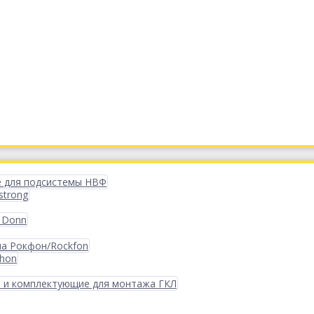
 для подсистемы НВФ
strong
 Donn
ма Рокфон/Rockfon
phon
 и комплектующие для монтажа ГКЛ