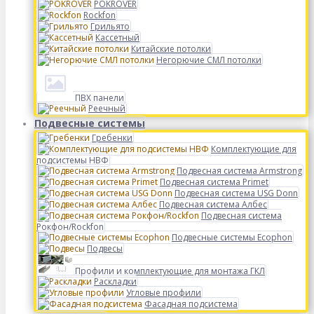
POKROVER
Rockfon
Грильято
Кассетный
Китайские потолки
Негорючие СМЛ потолки
ПВХ панели
Реечный
Подвесные системы
Гребенки
Комплектующие для
подсистемы НВФ
Подвесная система Armstrong
Подвесная система Primet
Подвесная система USG Donn
Подвесная система Албес
Подвесная система
Рокфон/Rockfon
Подвесные системы Ecophon
Подвесы
Профили и комплектующие для монтажа ГКЛ
Раскладки
Угловые профили
Фасадная подсистема