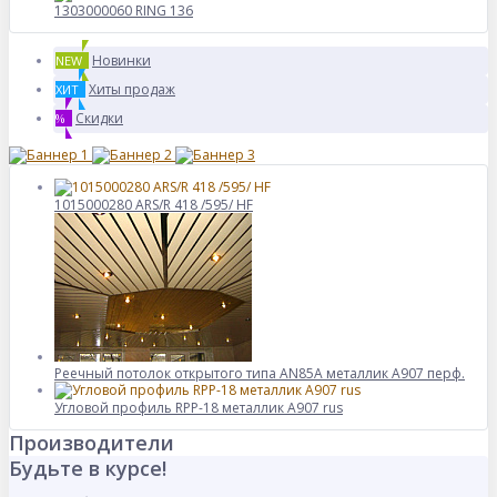
1303000060 RING 136
Новинки
NEW
Хиты продаж
ХИТ
Скидки
%
1015000280 ARS/R 418 /595/ HF
Реечный потолок открытого типа AN85A металлик А907 перф.
Угловой профиль RPP-18 металлик А907 rus
Производители
Будьте в курсе!