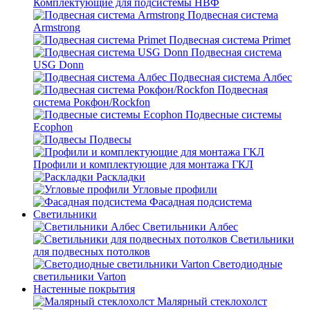
Комплектующие для подсистемы НВФ
Подвесная система
Armstrong
Подвесная система Primet
Подвесная система
USG Donn
Подвесная система Албес
Подвесная
система Рокфон/Rockfon
Подвесные системы
Ecophon
Подвесы
Профили и комплектующие для монтажа ГКЛ
Раскладки
Угловые профили
Фасадная подсистема
Светильники
Светильники Албес
Светильники
для подвесных потолков
Светодиодные
светильники Varton
Настенные покрытия
Малярный стеклохолст