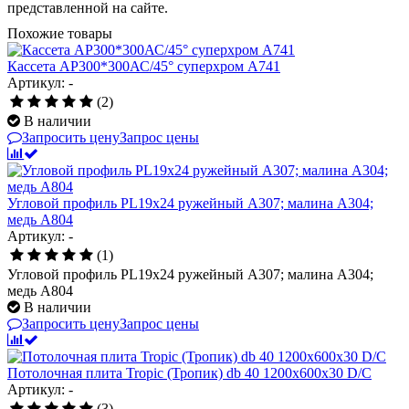
представленной на сайте.
Похожие товары
Кассета AP300*300АС/45° суперхром А741
Артикул: -
(2)
В наличии
Запросить цену
Запрос цены
Угловой профиль PL19x24 ружейный А307; малина А304;
медь А804
Артикул: -
(1)
Угловой профиль PL19x24 ружейный А307; малина А304;
медь А804
В наличии
Запросить цену
Запрос цены
Потолочная плита Tropic (Тропик) db 40 1200x600x30 D/С
Артикул: -
(3)