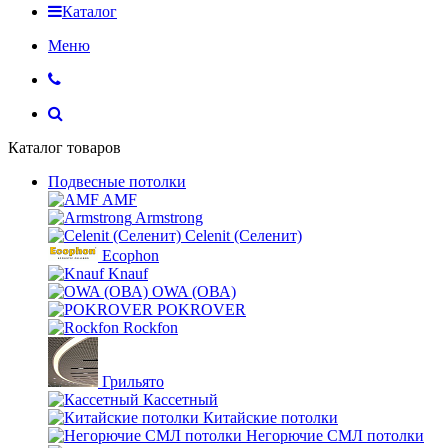
Каталог
Меню
Каталог товаров
Подвесные потолки
AMF
Armstrong
Celenit (Селенит)
Ecophon
Knauf
OWA (ОВА)
POKROVER
Rockfon
Грильято
Кассетный
Китайские потолки
Негорючие СМЛ потолки