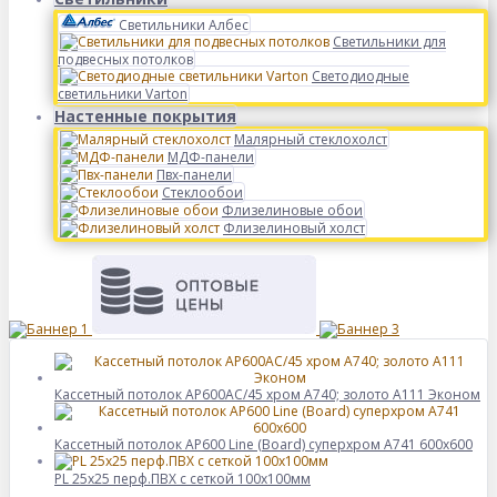
Светильники Албес
Светильники для
подвесных потолков
Светодиодные
светильники Varton
Настенные покрытия
Малярный стеклохолст
МДФ-панели
Пвх-панели
Стеклообои
Флизелиновые обои
Флизелиновый холст
Кассетный потолок AP600АС/45 хром А740; золото А111 Эконом
Кассетный потолок AP600 Line (Board) суперхром А741 600x600
PL 25х25 перф.ПВХ с сеткой 100х100мм