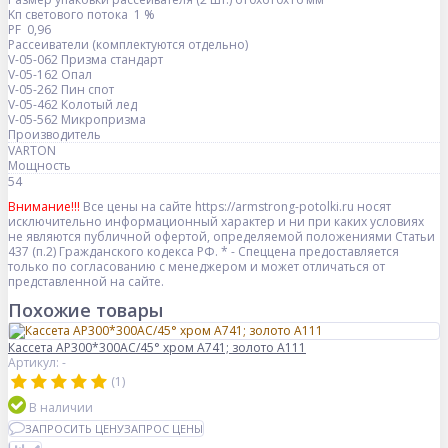
Kп светового потока 1 %
PF 0,96
Рассеиватели (комплектуются отдельно)
V-05-062 Призма стандарт
V-05-162 Опал
V-05-262 Пин спот
V-05-462 Колотый лед
V-05-562 Микропризма
Производитель
VARTON
Мощность
54
Внимание!!!
Все цены на сайте https://armstrong-potolki.ru носят
исключительно информационный характер и ни при каких условиях
не являются публичной офертой, определяемой положениями Статьи
437 (п.2) Гражданского кодекса РФ. * - Спеццена предоставляется
только по согласованию с менеджером и может отличаться от
представленной на сайте.
Похожие товары
Кассета AP300*300АС/45° хром А741; золото А111
Артикул: -
(1)
В наличии
ЗАПРОСИТЬ ЦЕНУ
ЗАПРОС ЦЕНЫ