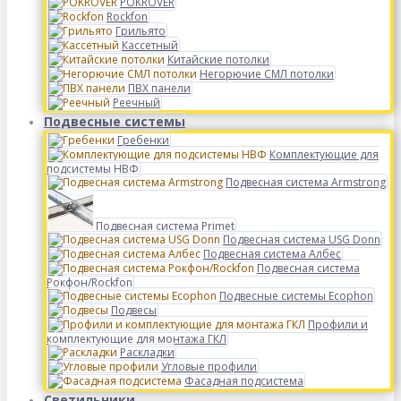
POKROVER
Rockfon
Грильято
Кассетный
Китайские потолки
Негорючие СМЛ потолки
ПВХ панели
Реечный
Подвесные системы
Гребенки
Комплектующие для
подсистемы НВФ
Подвесная система Armstrong
Подвесная система Primet
Подвесная система USG Donn
Подвесная система Албес
Подвесная система
Рокфон/Rockfon
Подвесные системы Ecophon
Подвесы
Профили и
комплектующие для монтажа ГКЛ
Раскладки
Угловые профили
Фасадная подсистема
Светильники