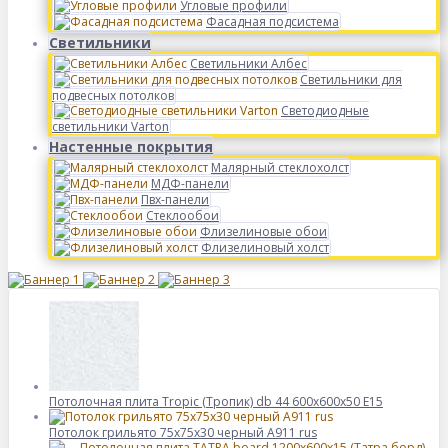
Угловые профили
Фасадная подсистема
Светильники
Светильники Албес
Светильники для
подвесных потолков
Светодиодные
светильники Varton
Настенные покрытия
Малярный стеклохолст
МДФ-панели
Пвх-панели
Стеклообои
Флизелиновые обои
Флизелиновый холст
Потолочная плита Tropic (Тропик) db 44 600x600x50 E15
Потолок грильято 75х75х30 черный А911 rus