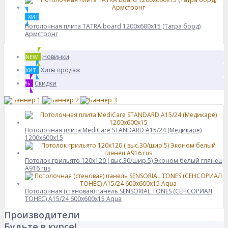
ХИТ
Потолочная плита TATRA board 1200x600x15 (Татра борд)
Армстронг
Новинки
NEW
Хиты продаж
ХИТ
Скидки
%
Потолочная плита MediCare STANDARD A15/24 (Медикаре)
1200x600x15
Потолок грильято 120х120 ( выс.30/шир.5) Эконом белый глянец
А916 rus
Потолочная (стеновая) панель SENSORIAL TONES (СЕНСОРИАЛ
ТОНЕС) A15/24 600x600x15 Aqua
Производители
Будьте в курсе!