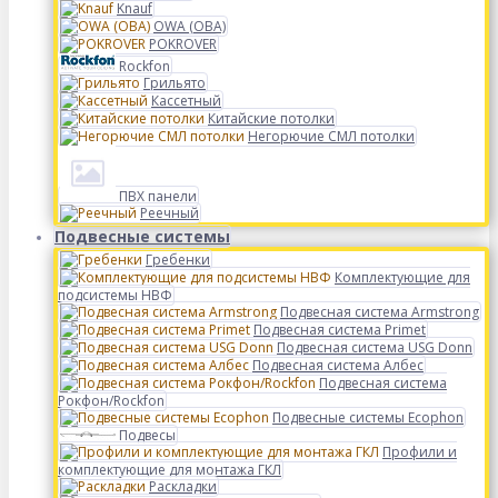
Knauf
OWA (ОВА)
POKROVER
Rockfon
Грильято
Кассетный
Китайские потолки
Негорючие СМЛ потолки
ПВХ панели
Реечный
Подвесные системы
Гребенки
Комплектующие для
подсистемы НВФ
Подвесная система Armstrong
Подвесная система Primet
Подвесная система USG Donn
Подвесная система Албес
Подвесная система
Рокфон/Rockfon
Подвесные системы Ecophon
Подвесы
Профили и
комплектующие для монтажа ГКЛ
Раскладки