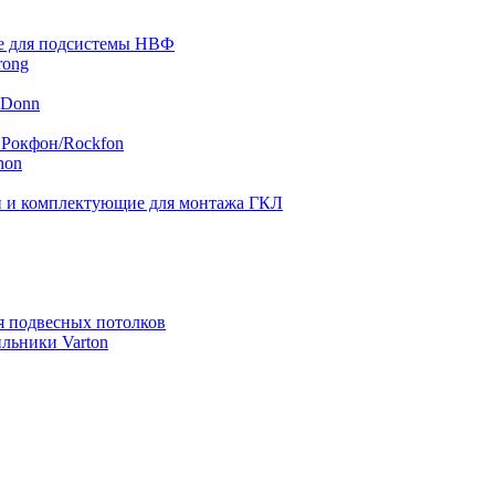
 для подсистемы НВФ
rong
 Donn
 Рокфон/Rockfon
hon
 и комплектующие для монтажа ГКЛ
я подвесных потолков
льники Varton