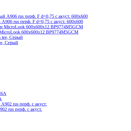
А906 rus перф. F d=0,75 с акуст. 600x600
MicroLook 600x600x12 BP9774M5GCM
ee, Серый
A
2 rus перф. с акуст.