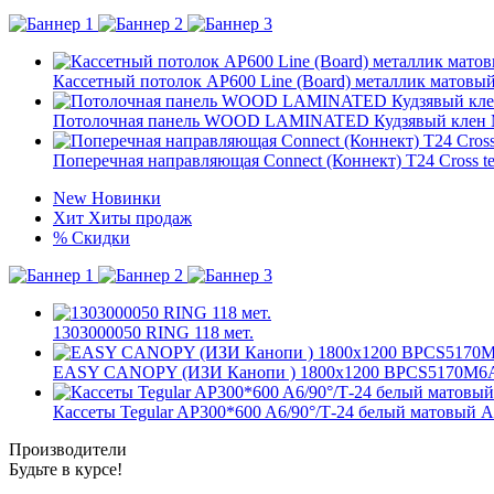
Кассетный потолок AP600 Line (Board) металлик матовый 
Потолочная панель WOOD LAMINATED Кудзявый клен 
Поперечная направляющая Connect (Коннект) T24 Cross t
New
Новинки
Хит
Хиты продаж
%
Скидки
1303000050 RING 118 мет.
EASY CANOPY (ИЗИ Канопи ) 1800x1200 BPCS5170M6
Кассеты Tegular AP300*600 A6/90°/Т-24 белый матовый А90
Производители
Будьте в курсе!