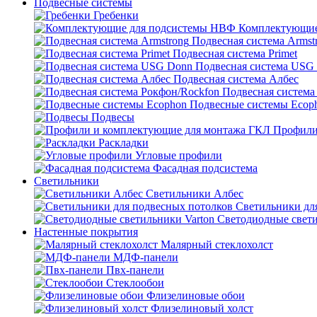
Подвесные системы
Гребенки
Комплектующие
Подвесная система Armst
Подвесная система Primet
Подвесная система USG
Подвесная система Албес
Подвесная система
Подвесные системы Ecop
Подвесы
Профили
Раскладки
Угловые профили
Фасадная подсистема
Светильники
Светильники Албес
Светильники дл
Светодиодные свети
Настенные покрытия
Малярный стеклохолст
МДФ-панели
Пвх-панели
Стеклообои
Флизелиновые обои
Флизелиновый холст