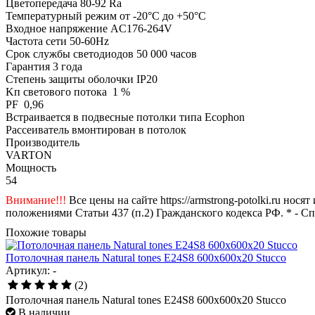
Цветопередача 80-92 Ra
Температурный режим от -20°С до +50°С
Входное напряжение AC176-264V
Частота сети 50-60Hz
Срок службы светодиодов 50 000 часов
Гарантия 3 года
Степень защиты оболочки IP20
Kп светового потока 1 %
PF 0,96
Встраивается в подвесные потолки типа Ecophon
Рассеиватель вмонтирован в потолок
Производитель
VARTON
Мощность
54
Внимание!!!
Все цены на сайте https://armstrong-potolki.ru н
положениями Статьи 437 (п.2) Гражданского кодекса РФ. * - С
Похожие товары
Потолочная панель Natural tones E24S8 600x600x20 Stucco
Артикул: -
(2)
Потолочная панель Natural tones E24S8 600x600x20 Stucco
В наличии