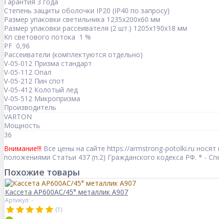
Гарантия 3 года
Степень защиты оболочки IP20 (IP40 по запросу)
Размер упаковки светильника 1235х200х60 мм
Размер упаковки рассеивателя (2 шт.) 1205х190х18 мм
Kп светового потока 1 %
PF 0,96
Рассеиватели (комплектуются отдельно)
V-05-012 Призма стандарт
V-05-112 Опал
V-05-212 Пин спот
V-05-412 Колотый лед
V-05-512 Микропризма
Производитель
VARTON
Мощность
36
Внимание!!!
Все цены на сайте https://armstrong-potolki.ru но
положениями Статьи 437 (п.2) Гражданского кодекса РФ. * - 
Похожие товары
Кассета AP600AС/45° металлик А907
Артикул: -
(1)