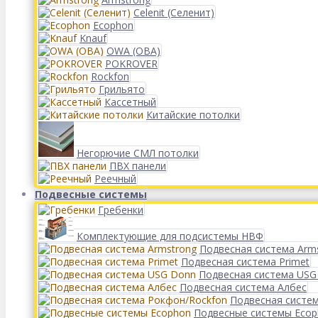
Celenit (Селенит)
Ecophon
Knauf
OWA (ОВА)
POKROVER
Rockfon
Грильято
Кассетный
Китайские потолки
Негорючие СМЛ потолки
ПВХ панели
Реечный
Подвесные системы
Гребенки
Комплектующие для подсистемы НВФ
Подвесная система Arm
Подвесная система Primet
Подвесная система USG
Подвесная система Албес
Подвесная систе
Подвесные системы Eco