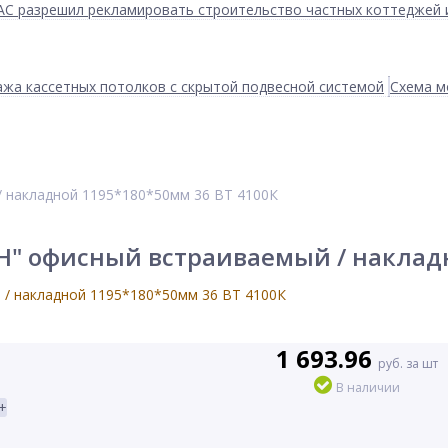
АС разрешил рекламировать строительство частных коттеджей 
жа кассетных потолков с скрытой подвесной системой
Схема м
 накладной 1195*180*50мм 36 ВТ 4100К
" офисный встраиваемый / накладн
1 693.96
руб. за шт
В наличии
+