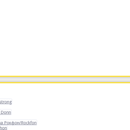
strong
 Donn
ма Рокфон/Rockfon
phon