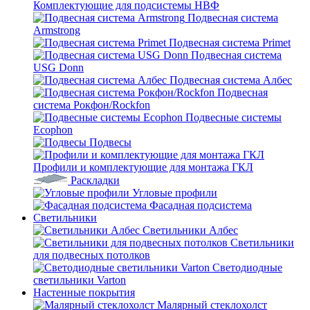
Комплектующие для подсистемы НВФ
Подвесная система
Armstrong
Подвесная система Primet
Подвесная система
USG Donn
Подвесная система Албес
Подвесная
система Рокфон/Rockfon
Подвесные системы
Ecophon
Подвесы
Профили и комплектующие для монтажа ГКЛ
Раскладки
Угловые профили
Фасадная подсистема
Светильники
Светильники Албес
Светильники
для подвесных потолков
Светодиодные
светильники Varton
Настенные покрытия
Малярный стеклохолст