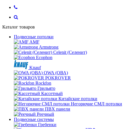
Каталог товаров
Подвесные потолки
AMF
Armstrong
Celenit (Селенит)
Ecophon
Knauf
OWA (ОВА)
POKROVER
Rockfon
Грильято
Кассетный
Китайские потолки
Негорючие СМЛ потолки
ПВХ панели
Реечный
Подвесные системы
Гребенки