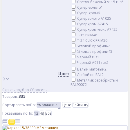
Светло-бежевый А115 rus
6
Супер-золото
1
Супер-хром
6
Суперзолото А102
5
Суперхром А741
5
Суперхром-люкс А742
5
Т-15 PRIM
48
Т-24 CLICK PRIM
50
Угловой профиль
7
Угловые профили
45
Черный rus
1
Черный А911 rus
5
Белый матовый
2
Цвет
Любой по RAL
2
Металлик серебристый
RAL9007
2
Скрыть подбор
Сбросить
335
Товаров:
Сортировать по
По
:
Умолчанию
Цене
Рейтингу
Показывать по
По
:
12
48
Все