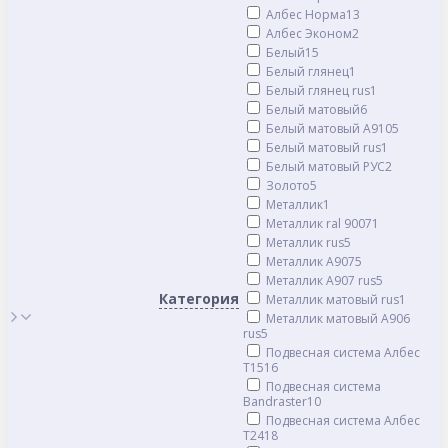
Албес Норма
13
Албес Эконом
2
Белый
15
Белый глянец
1
Белый глянец rus
1
Белый матовый
6
Белый матовый A910
5
Белый матовый rus
1
Белый матовый РУС
2
Золото
5
Металлик
1
Металлик ral 9007
1
Металлик rus
5
Металлик А907
5
Металлик А907 rus
5
Категория
Металлик матовый rus
1
Металлик матовый А906
rus
5
Подвесная система Албес
T15
16
Подвесная система
Bandraster
10
Подвесная система Албес
T24
18