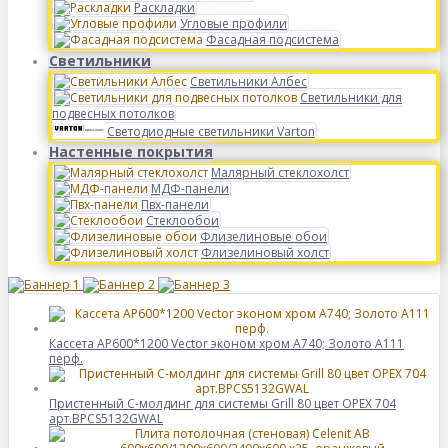
Раскладки
Угловые профили
Фасадная подсистема
Светильники
Светильники Албес
Светильники для
подвесных потолков
Светодиодные светильники Varton
Настенные покрытия
Малярный стеклохолст
МДФ-панели
Пвх-панели
Стеклообои
Флизелиновые обои
Флизелиновый холст
Кассета AP600*1200 Vector эконом хром А740; Золото А111
перф.
Пристенный C-молдинг для системы Grill 80 цвет ОРЕХ 704
арт.BPCS5132GWAL