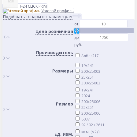
Т-24 CLICK PRIM
Угловой профиль
Подобрать товары по параметрам
от
Цена розничная
до
руб.
Производитель
Албес
217
19x24
1
Размеры
200x2500
3
25x25
1
300x2500
3
19x24
1
20
24
200x2500
6
Размер
25x25
1
300x2500
6
60
37
92 / 92 / 26
11
кв.м. (м2)
3
Ед. изм.