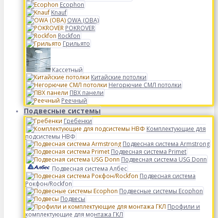
Ecophon
Knauf
OWA (ОВА)
POKROVER
Rockfon
Грильято
Кассетный
Китайские потолки
Негорючие СМЛ потолки
ПВХ панели
Реечный
Подвесные системы
Гребенки
Комплектующие для
подсистемы НВФ
Подвесная система Armstrong
Подвесная система Primet
Подвесная система USG Donn
Подвесная система Албес
Подвесная система
Рокфон/Rockfon
Подвесные системы Ecophon
Подвесы
Профили и
комплектующие для монтажа ГКЛ