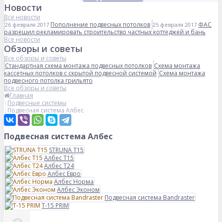
Новости
Все новости
Пополнение подвесных потолков
ФАС
26 февраля 2017
25 февраля 2017
разрешил рекламировать строительство частных коттеджей и бань
Все новости
Обзоры и советы
Все обзоры и советы
Стандартная схема монтажа подвесных потолков
Схема монтажа
кассетных потолков с скрытой подвесной системой
Схема монтажа
подвесного потолка грильято
Все обзоры и советы
Главная
Подвесные системы
Подвесная система Албес
Подвесная система Албес
STRUNA Т15
Албес T15
Албес T24
Албес Евро
Албес Норма
Албес Эконом
Подвесная система Bandraster
Т-15 PRIM