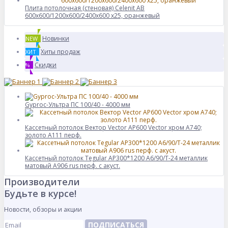
Плита потолочная (стеновая) Celenit AB
600x600/1200x600/2400x600 x25, оранжевый
Новинки
NEW
Хиты продаж
ХИТ
Скидки
%
Gyproc-Ультра ПC 100/40 - 4000 мм
Кассетный потолок Вектор Veсtor AP600 Vector хром А740;
золото А111 перф.
Кассетный потолок Tegular AP300*1200 A6/90/Т-24 металлик
матовый А906 rus перф. с акуст.
Производители
Будьте в курсе!
Новости, обзоры и акции
ПОДПИСАТЬСЯ