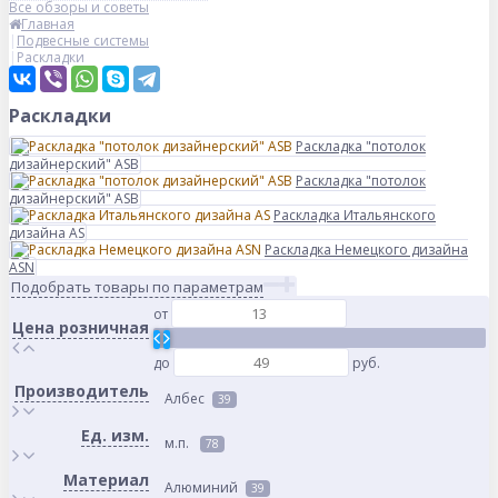
Все обзоры и советы
Главная
Подвесные системы
Раскладки
Раскладки
Раскладка "потолок
дизайнерский" ASB
Раскладка "потолок
дизайнерский" ASB
Раскладка Итальянского
дизайна AS
Раскладка Немецкого дизайна
АSN
Подобрать товары по параметрам
от
Цена розничная
до
руб.
Производитель
Албес
39
Ед. изм.
м.п.
78
Материал
Алюминий
39