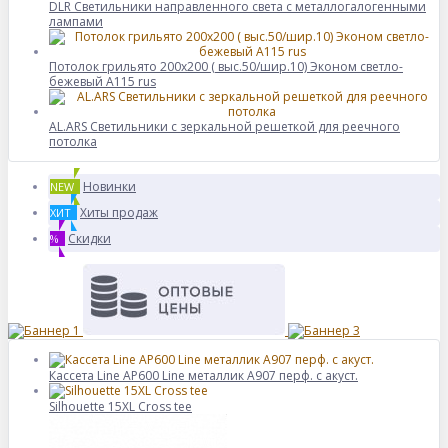
DLR Светильники направленного света с металлогалогенными
лампами
Потолок грильято 200х200 ( выс.50/шир.10) Эконом светло-
бежевый А115 rus
AL.ARS Светильники с зеркальной решеткой для реечного
потолка
Новинки
NEW
Хиты продаж
ХИТ
Скидки
%
Кассета Line AP600 Line металлик А907 перф. с акуст.
Silhouette 15XL Cross tee