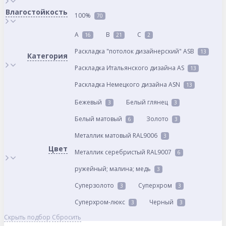
Влагостойкость
100%
70
A
B
C
16
21
2
Раскладка "потолок дизайнерский" ASB
13
Категория
Раскладка Итальянского дизайна AS
13
Раскладка Немецкого дизайна АSN
13
Бежевый
Белый глянец
3
3
Белый матовый
Золото
6
3
Металлик матовый RAL9006
3
Цвет
Металлик серебристый RAL9007
6
ружейный; малина; медь
3
Суперзолото
Суперхром
3
3
Суперхром-люкс
Черный
3
3
Скрыть подбор
Сбросить