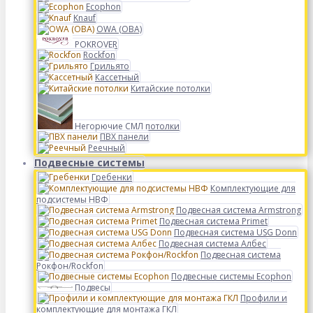
Ecophon
Knauf
OWA (ОВА)
POKROVER
Rockfon
Грильято
Кассетный
Китайские потолки
Негорючие СМЛ потолки
ПВХ панели
Реечный
Подвесные системы
Гребенки
Комплектующие для
подсистемы НВФ
Подвесная система Armstrong
Подвесная система Primet
Подвесная система USG Donn
Подвесная система Албес
Подвесная система
Рокфон/Rockfon
Подвесные системы Ecophon
Подвесы
Профили и
комплектующие для монтажа ГКЛ