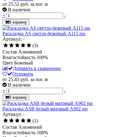
от 25.52
руб.
за пог. м
В наличии
+
-
В корзину
Раскладка AS светло-бежевый А115 rus
Артикул: -
(3)
Состав
Алюминий
Влагостойкость
100%
Цвет
Бежевый
Добавить к сравнению
Отложить
от 25.43
руб.
за пог. м
В наличии
+
-
В корзину
Раскладка ASB белый матовый A902 rus
Артикул: -
(1)
Состав
Алюминий
Влагостойкость
100%