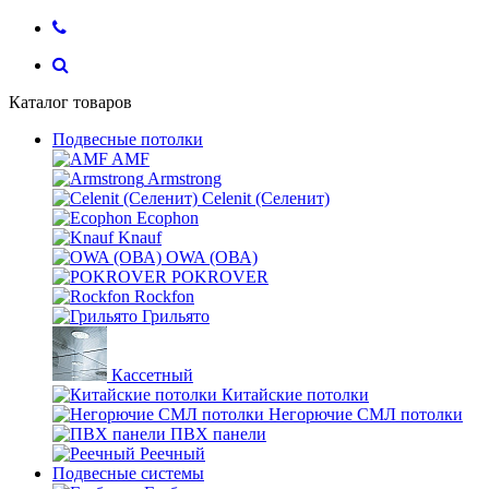
Каталог товаров
Подвесные потолки
AMF
Armstrong
Celenit (Селенит)
Ecophon
Knauf
OWA (ОВА)
POKROVER
Rockfon
Грильято
Кассетный
Китайские потолки
Негорючие СМЛ потолки
ПВХ панели
Реечный
Подвесные системы