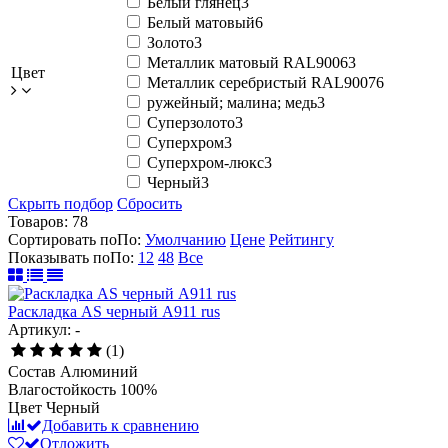
Белый глянец
3
Белый матовый
6
Золото
3
Металлик матовый RAL9006
3
Цвет
Металлик серебристый RAL9007
6
ружейный; малина; медь
3
Суперзолото
3
Суперхром
3
Суперхром-люкс
3
Черный
3
Скрыть подбор
Сбросить
Товаров:
78
Сортировать по
По
:
Умолчанию
Цене
Рейтингу
Показывать по
По
:
12
48
Все
Раскладка AS черный А911 rus
Артикул: -
(1)
Состав
Алюминий
Влагостойкость
100%
Цвет
Черный
Добавить к сравнению
Отложить