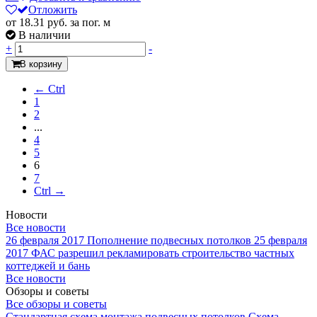
Отложить
от 18.31
руб.
за пог. м
В наличии
+
-
В корзину
← Ctrl
1
2
...
4
5
6
7
Ctrl →
Новости
Все новости
26 февраля 2017
Пополнение подвесных потолков
25 февраля
2017
ФАС разрешил рекламировать строительство частных
коттеджей и бань
Все новости
Обзоры и советы
Все обзоры и советы
Стандартная схема монтажа подвесных потолков
Схема