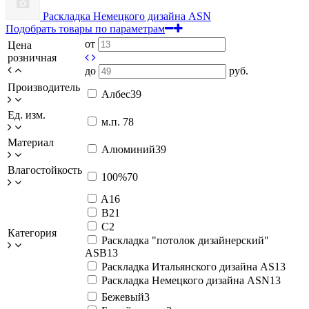
Раскладка Немецкого дизайна АSN
Подобрать товары по параметрам
от
Цена
розничная
до
руб.
Производитель
Албес
39
Ед. изм.
м.п.
78
Материал
Алюминий
39
Влагостойкость
100%
70
A
16
B
21
C
2
Категория
Раскладка "потолок дизайнерский"
ASB
13
Раскладка Итальянского дизайна AS
13
Раскладка Немецкого дизайна АSN
13
Бежевый
3