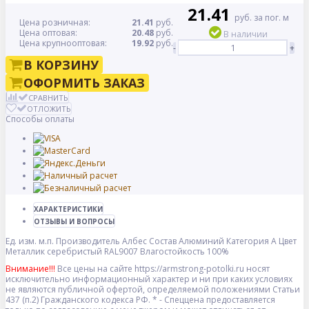
21.41
руб. за пог. м
Цена розничная:
21.41
руб.
Цена оптовая:
20.48
руб.
В наличии
Цена крупнооптовая:
19.92
руб.
-
+
В КОРЗИНУ
ОФОРМИТЬ ЗАКАЗ
СРАВНИТЬ
ОТЛОЖИТЬ
Способы оплаты
ХАРАКТЕРИСТИКИ
ОТЗЫВЫ И ВОПРОСЫ
Ед. изм.
м.п.
Производитель
Албес
Состав
Алюминий
Категория
A
Цвет
Металлик серебристый RAL9007
Влагостойкость
100%
Внимание!!!
Все цены на сайте https://armstrong-potolki.ru носят
исключительно информационный характер и ни при каких условиях
не являются публичной офертой, определяемой положениями Статьи
437 (п.2) Гражданского кодекса РФ. * - Спеццена предоставляется