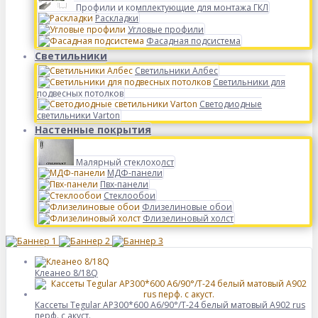
Профили и комплектующие для монтажа ГКЛ
Раскладки
Угловые профили
Фасадная подсистема
Светильники
Светильники Албес
Светильники для
подвесных потолков
Светодиодные
светильники Varton
Настенные покрытия
Малярный стеклохолст
МДФ-панели
Пвх-панели
Стеклообои
Флизелиновые обои
Флизелиновый холст
Клеанео 8/18Q
Кассеты Tegular AP300*600 A6/90°/Т-24 белый матовый А902 rus
перф. с акуст.