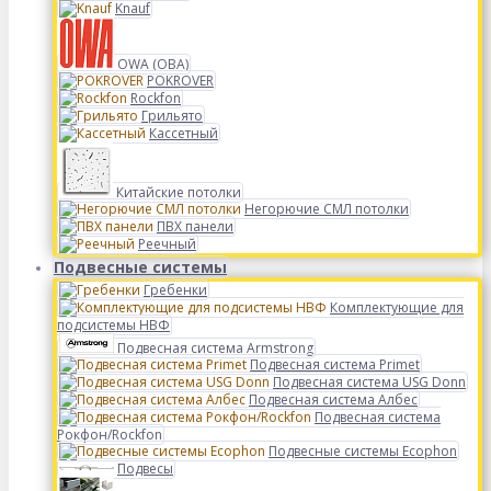
Knauf
OWA (ОВА)
POKROVER
Rockfon
Грильято
Кассетный
Китайские потолки
Негорючие СМЛ потолки
ПВХ панели
Реечный
Подвесные системы
Гребенки
Комплектующие для
подсистемы НВФ
Подвесная система Armstrong
Подвесная система Primet
Подвесная система USG Donn
Подвесная система Албес
Подвесная система
Рокфон/Rockfon
Подвесные системы Ecophon
Подвесы