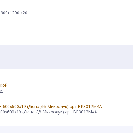
 600x1200 x20
ой
600x600x19 (Дюна Дб Микролук) арт.BP3012M4A