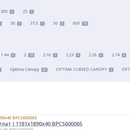
300
25
3
1
30
37.5
50
600
1
2
1
2
18
1.44
2
2.16
2.23
2.26
2.74
2
18
1
3
1
8
Optima Canopy
OPTIMA CURVED CANOPY
OPT
20
2
ат ) 1181x1890x40 BPCS600065
0x40 BPCS600065