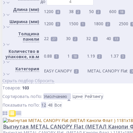
до
Длина (мм)
1200
38
50
600
4
2
2
18
Ширина (мм)
1200
1500
1800
2500
3
1
2
Толщина
22
30
32
40
панели
27
2
4
13
Количество в
0.88
1
1.19
1.37
упаковке, кв.м
1
18
2
3
Категория
EASY CANOPY
METAL CANOPY Flat
2
3
Скрыть подбор
Сбросить
Товаров:
103
Сортировать по
По
:
Умолчанию
Цене
Рейтингу
Показывать по
По
:
12
48
Все
Выгнутая METAL CANOPY Flat (МЕТАЛ Канопи Фл
Выгнутая METAL CANOPY Flat (МЕТАЛ Канопи Флат ) 1181x189