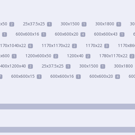
0x50
25x37.5x25
300x1500
300x1800
30
2
1
1
1
600x600x16
600x600x20
600x600x43
1
1
4
1
170x1040x22
1170x1170x22
1170x22
1170x86
6
2
3
0x600
1200x600x50
1200х40
1780x1170x22
1
2
2
2
400x1200x40
25x37.5x25
300x1500
300x1800
2
1
1
600x600x15
600x600x16
600x600x20
60
7
1
1
4