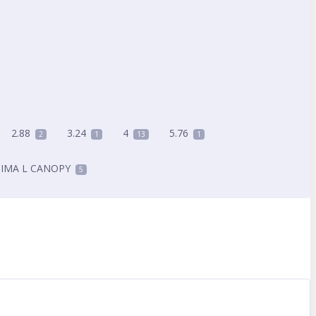
2.88
3.24
4
5.76
2
1
13
1
IMA L CANOPY
5