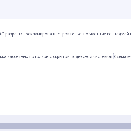
АС разрешил рекламировать строительство частных коттеджей 
жа кассетных потолков с скрытой подвесной системой
Схема м