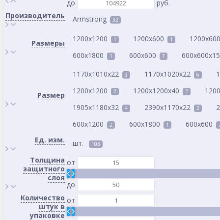
до
руб.
Производитель
Armstrong
32
1200x1200
1200x600
1200x60
1
1
Размеры
600x1800
600x600
600x600x15
1
7
1170x1010x22
1170x1020x22
1
3
6
1200x1200
1200x1200x40
120
2
2
Размер
1905x1180x32
2390x1170x22
2
4
2
600x1200
600x1800
600x600
2
1
Ед. изм.
шт.
103
Толщина
от
защитного
слоя
до
Количество
от
штук в
упаковке