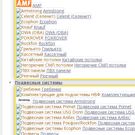
AMF
Armstrong
Celenit (Селенит)
Ecophon
Knauf
OWA (ОВА)
POKROVER
Rockfon
Грильято
Кассетный
Китайские потолки
Негорючие СМЛ потолки
ПВХ панели
Реечный
Подвесные системы
Гребенки
Комплектующие
Подвесная система Armstrong
Подвесная система Primet
Подвесная система USG
Подвесная система Албес
Подвесная систе
Подвесные системы Eco
Подвесы