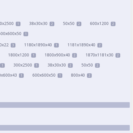
0x2500
38x30x30
50x50
600x1200
1
2
2
2
600x600x50
1
0x22
1180x1890x40
1181x1890x40
3
1
2
1800x1200
1800x900x40
1870х1181х30
1
2
2
300x2500
38x30x30
50x50
1
1
2
2
0x600x43
600x600x50
800х40
1
1
2