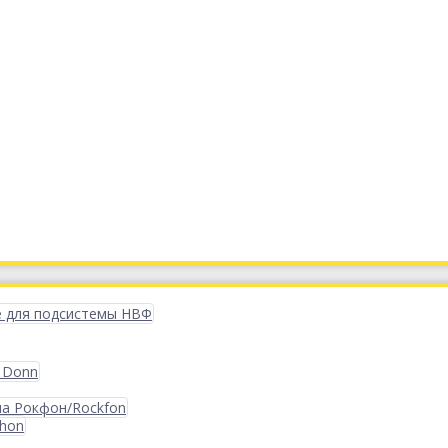
 для подсистемы НВФ
 Donn
ма Рокфон/Rockfon
phon