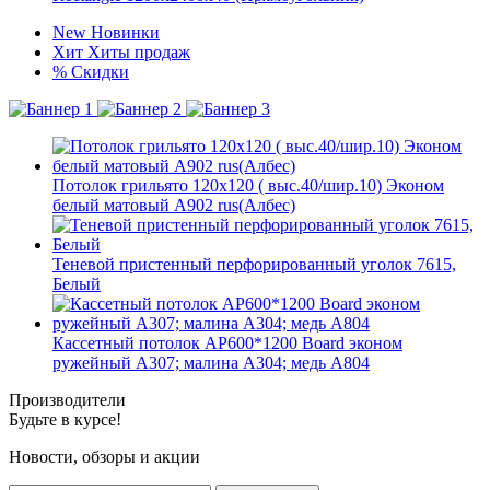
New
Новинки
Хит
Хиты продаж
%
Скидки
Потолок грильято 120х120 ( выс.40/шир.10) Эконом
белый матовый А902 rus(Албес)
Теневой пристенный перфорированный уголок 7615,
Белый
Кассетный потолок AP600*1200 Board эконом
ружейный А307; малина А304; медь А804
Производители
Будьте в курсе!
Новости, обзоры и акции