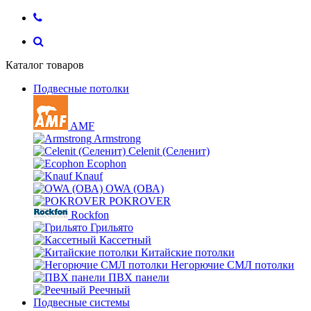
Каталог товаров
Подвесные потолки
AMF
Armstrong
Celenit (Селенит)
Ecophon
Knauf
OWA (ОВА)
POKROVER
Rockfon
Грильято
Кассетный
Китайские потолки
Негорючие СМЛ потолки
ПВХ панели
Реечный
Подвесные системы