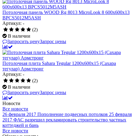
Потолочная панель WOOD Rg 8013 MicroLook 8 600x600x13
BPCS5012M5ASH
Артикул: -
(2)
В наличии
Запросить цену
Запрос цены
Потолочная плита Sahara Tegular 1200x600x15 (Сахара
тегулар) Армстронг
Артикул: -
(2)
В наличии
Запросить цену
Запрос цены
Новости
Все новости
26 февраля 2017
Пополнение подвесных потолков
25 февраля
2017
ФАС разрешил рекламировать строительство частных
коттеджей и бань
Все новости