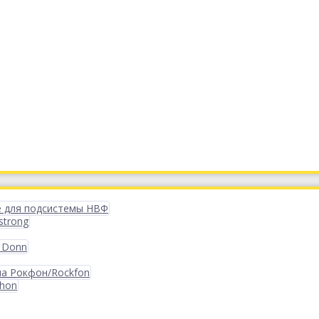
 для подсистемы НВФ
strong
 Donn
ма Рокфон/Rockfon
phon