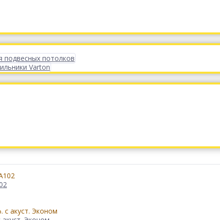
я подвесных потолков
ильники Varton
02
 акуст. Эконом