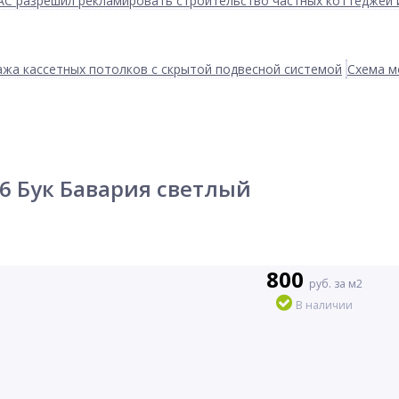
АС разрешил рекламировать строительство частных коттеджей 
жа кассетных потолков с скрытой подвесной системой
Схема м
6 Бук Бавария светлый
800
руб. за м2
В наличии