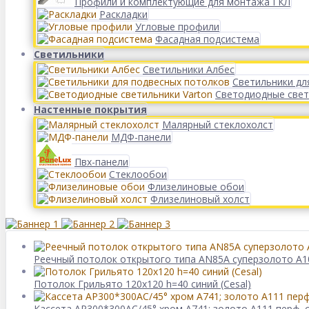
Профили и комплектующие для монтажа ГКЛ
Раскладки
Угловые профили
Фасадная подсистема
Светильники
Светильники Албес
Светильники дл
Светодиодные свет
Настенные покрытия
Малярный стеклохолст
МДФ-панели
Пвх-панели
Стеклообои
Флизелиновые обои
Флизелиновый холст
Реечный потолок открытого типа AN85A суперзолото А1
Потолок Грильято 120x120 h=40 синий (Cesal)
Кассета AP300*300АС/45° хром А741; золото А111 перф. с