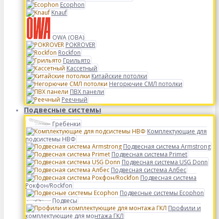
Ecophon
Knauf
OWA (ОВА)
POKROVER
Rockfon
Грильято
Кассетный
Китайские потолки
Негорючие СМЛ потолки
ПВХ панели
Реечный
Подвесные системы
Гребенки
Комплектующие для
подсистемы НВФ
Подвесная система Armstrong
Подвесная система Primet
Подвесная система USG Donn
Подвесная система Албес
Подвесная система
Рокфон/Rockfon
Подвесные системы Ecophon
Подвесы
Профили и
комплектующие для монтажа ГКЛ