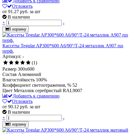
Добавить к сравнению
Отложить
от 91.27
руб.
за шт
В наличии
+
-
В корзину
Кассеты Tegular AP300*600 A6/90°/Т-24 металлик А907 rus
перф.
Артикул: -
(1)
Размер
300x600
Состав
Алюминий
Влагостойкость
100%
Коэффициент светоотражения, %
52
Цвет
Металлик серебристый RAL9007
Добавить к сравнению
Отложить
от 90.12
руб.
за шт
В наличии
+
-
В корзину