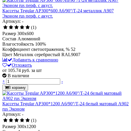
Кассеты Tegular AP300*600 A6/90°/Т-24 металлик А907
Эконом rus перф. с акуст.
Артикул: -
(1)
Размер
300x600
Состав
Алюминий
Влагостойкость
100%
Коэффициент светоотражения, %
52
Цвет
Металлик серебристый RAL9007
Добавить к сравнению
Отложить
от 105.74
руб.
за шт
В наличии
+
-
В корзину
Кассеты Tegular AP300*1200 A6/90°/Т-24 белый матовый А902
rus Эконом
Артикул: -
(1)
Размер
300x1200