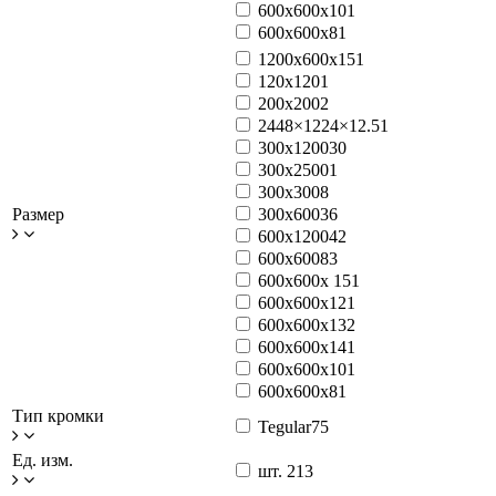
600х600х10
1
600х600х8
1
1200x600x15
1
120x120
1
200x200
2
2448×1224×12.5
1
300x1200
30
300x2500
1
300x300
8
Размер
300x600
36
600x1200
42
600x600
83
600x600x 15
1
600x600x12
1
600x600x13
2
600x600x14
1
600х600х10
1
600х600х8
1
Тип кромки
Tegular
75
Ед. изм.
шт.
213