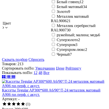
Белый глянец
12
Белый матовый
34
Золото
9
Металлик матовый
RAL9006
21
Цвет
Металлик серебристый
RAL9007
30
ружейный; малина; медь
6
Суперзолото
2
Суперхром
3
Суперхром-люкс
2
Черный
7
Скрыть подбор
Сбросить
Товаров:
213
Сортировать по
По
:
Умолчанию
Цене
Рейтингу
Показывать по
По
:
12
48
Все
Кассеты Tegular AP300*600 A6/90°/Т-24 металлик матовый
А906 rus перф. с акуст.
Артикул: -
(1)