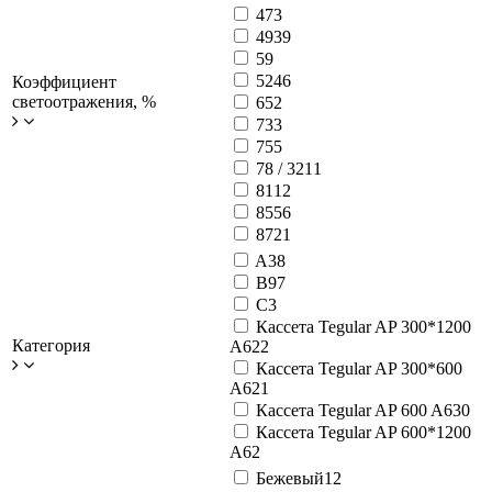
47
3
49
39
5
9
52
46
Коэффициент
светоотражения, %
65
2
73
3
75
5
78 / 32
11
81
12
85
56
87
21
A
38
B
97
C
3
Кассета Tegular AP 300*1200
Категория
А6
22
Кассета Tegular AP 300*600
А6
21
Кассета Tegular AP 600 A6
30
Кассета Tegular AP 600*1200
А6
2
Бежевый
12