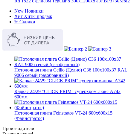
Rd 1522 с флисом Tegular 8 300x1200x8 арт.BP3730M6I2
New
Новинки
Хит
Хиты продаж
%
Скидки
Потолочная плита Cellio (Целио) C36 100x100x37 RAL
9006 серый (разобранный)
Каркас 24/29 "CLICK PRIM" суперхром-люкс А742
600мм
Потолочная плита Feinstratos VT-24 600x600x15
(Файнстратос)
Производители
Будьте в курсе!