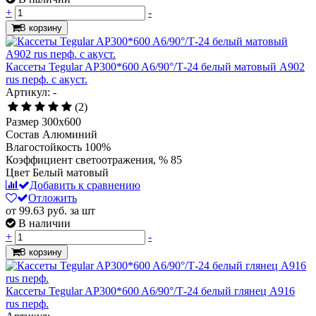
+
-
В корзину
Кассеты Tegular AP300*600 A6/90°/Т-24 белый матовый А902
rus перф. с акуст.
Артикул: -
(2)
Размер
300x600
Состав
Алюминий
Влагостойкость
100%
Коэффициент светоотражения, %
85
Цвет
Белый матовый
Добавить к сравнению
Отложить
от 99.63
руб.
за шт
В наличии
+
-
В корзину
Кассеты Tegular AP300*600 A6/90°/Т-24 белый глянец A916
rus перф.