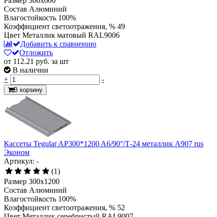
Размер
300x600
Состав
Алюминий
Влагостойкость
100%
Коэффициент светоотражения, %
49
Цвет
Металлик матовый RAL9006
Добавить к сравнению
Отложить
от 112.21
руб.
за шт
В наличии
+
-
В корзину
Кассеты Tegular AP300*1200 A6/90°/Т-24 металлик А907 rus
Эконом
Артикул: -
(1)
Размер
300x1200
Состав
Алюминий
Влагостойкость
100%
Коэффициент светоотражения, %
52
Цвет
Металлик серебристый RAL9007