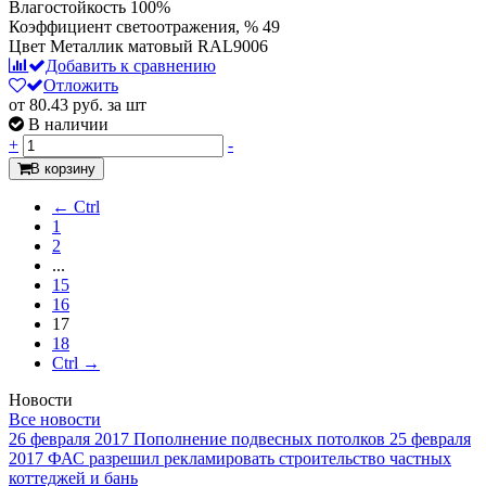
Влагостойкость
100%
Коэффициент светоотражения, %
49
Цвет
Металлик матовый RAL9006
Добавить к сравнению
Отложить
от 80.43
руб.
за шт
В наличии
+
-
В корзину
← Ctrl
1
2
...
15
16
17
18
Ctrl →
Новости
Все новости
26 февраля 2017
Пополнение подвесных потолков
25 февраля
2017
ФАС разрешил рекламировать строительство частных
коттеджей и бань