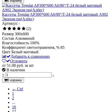
В корзину
Кассеты Tegular AP300*600 A6/90°/Т-24 белый матовый А902
Эконом rus(Албес)
Артикул: -
(2)
Размер
300x600
Состав
Алюминий
Влагостойкость
100%
Коэффициент светоотражения, %
85
Цвет
Белый матовый
Добавить к сравнению
Отложить
от 51.08
руб.
за шт
В наличии
+
-
В корзину
← Ctrl
1
2
...
16
17