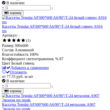
В наличии
+
-
В корзину
Кассеты Tegular AP300*600 A6/90°/Т-24 белый глянец A916
rus
Артикул: -
(1)
Размер
300x600
Состав
Алюминий
Влагостойкость
100%
Коэффициент светоотражения, %
87
Цвет
Белый глянец
Добавить к сравнению
Отложить
от 77.55
руб.
за шт
В наличии
+
-
В корзину
Кассеты Tegular AP300*600 A6/90°/Т-24 металлик А907
Эконом rus перф.