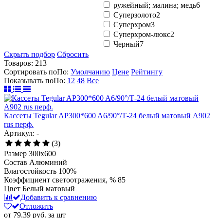
ружейный; малина; медь
6
Суперзолото
2
Суперхром
3
Суперхром-люкс
2
Черный
7
Скрыть подбор
Сбросить
Товаров:
213
Сортировать по
По
:
Умолчанию
Цене
Рейтингу
Показывать по
По
:
12
48
Все
Кассеты Tegular AP300*600 A6/90°/Т-24 белый матовый А902
rus перф.
Артикул: -
(3)
Размер
300x600
Состав
Алюминий
Влагостойкость
100%
Коэффициент светоотражения, %
85
Цвет
Белый матовый
Добавить к сравнению
Отложить
от 79.39
руб.
за шт