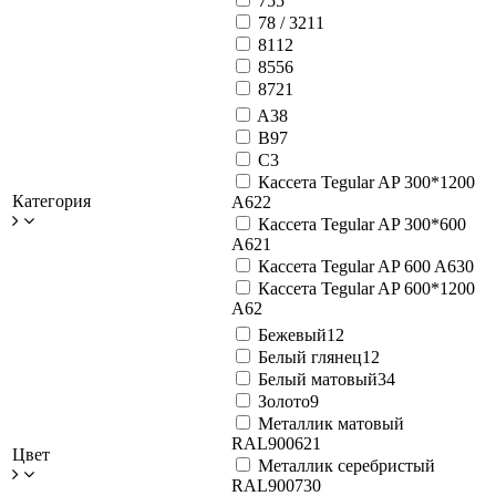
75
5
78 / 32
11
81
12
85
56
87
21
A
38
B
97
C
3
Кассета Tegular AP 300*1200
Категория
А6
22
Кассета Tegular AP 300*600
А6
21
Кассета Tegular AP 600 A6
30
Кассета Tegular AP 600*1200
А6
2
Бежевый
12
Белый глянец
12
Белый матовый
34
Золото
9
Металлик матовый
RAL9006
21
Цвет
Металлик серебристый
RAL9007
30