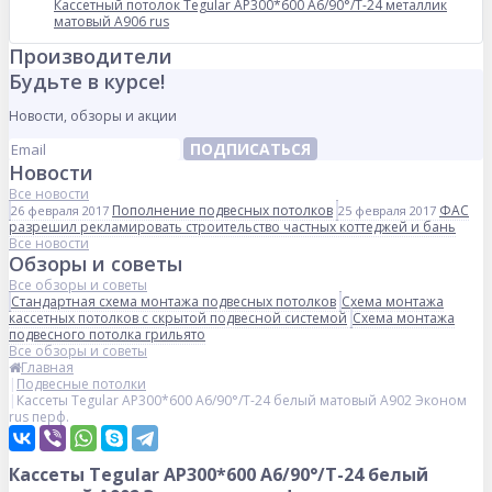
Кассетный потолок Tegular AP300*600 A6/90°/Т-24 металлик
матовый А906 rus
Производители
Будьте в курсе!
Новости, обзоры и акции
ПОДПИСАТЬСЯ
Новости
Все новости
Пополнение подвесных потолков
ФАС
26 февраля 2017
25 февраля 2017
разрешил рекламировать строительство частных коттеджей и бань
Все новости
Обзоры и советы
Все обзоры и советы
Стандартная схема монтажа подвесных потолков
Схема монтажа
кассетных потолков с скрытой подвесной системой
Схема монтажа
подвесного потолка грильято
Все обзоры и советы
Главная
Подвесные потолки
Кассеты Tegular AP300*600 A6/90°/Т-24 белый матовый А902 Эконом
rus перф.
Кассеты Tegular AP300*600 A6/90°/Т-24 белый