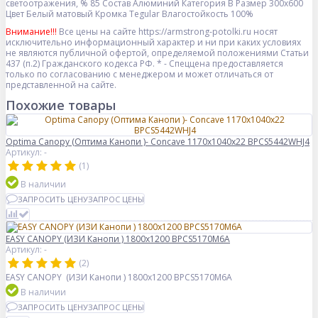
светоотражения, %
85
Состав
Алюминий
Категория
B
Размер
300x600
Цвет
Белый матовый
Кромка
Tegular
Влагостойкость
100%
Внимание!!!
Все цены на сайте https://armstrong-potolki.ru носят
исключительно информационный характер и ни при каких условиях
не являются публичной офертой, определяемой положениями Статьи
437 (п.2) Гражданского кодекса РФ. * - Спеццена предоставляется
только по согласованию с менеджером и может отличаться от
представленной на сайте.
Похожие товары
Optima Canopy (Оптима Канопи )- Concave 1170x1040x22 BPCS5442WHJ4
Артикул: -
(1)
В наличии
ЗАПРОСИТЬ ЦЕНУ
ЗАПРОС ЦЕНЫ
EASY CANOPY (ИЗИ Канопи ) 1800x1200 BPCS5170M6A
Артикул: -
(2)
EASY CANOPY (ИЗИ Канопи ) 1800x1200 BPCS5170M6A
В наличии
ЗАПРОСИТЬ ЦЕНУ
ЗАПРОС ЦЕНЫ