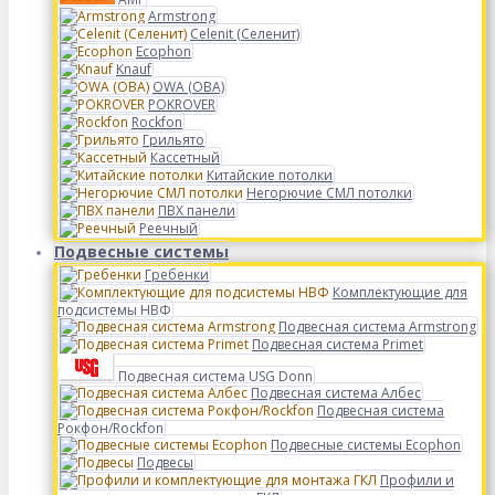
Armstrong
Celenit (Селенит)
Ecophon
Knauf
OWA (ОВА)
POKROVER
Rockfon
Грильято
Кассетный
Китайские потолки
Негорючие СМЛ потолки
ПВХ панели
Реечный
Подвесные системы
Гребенки
Комплектующие для
подсистемы НВФ
Подвесная система Armstrong
Подвесная система Primet
Подвесная система USG Donn
Подвесная система Албес
Подвесная система
Рокфон/Rockfon
Подвесные системы Ecophon
Подвесы
Профили и