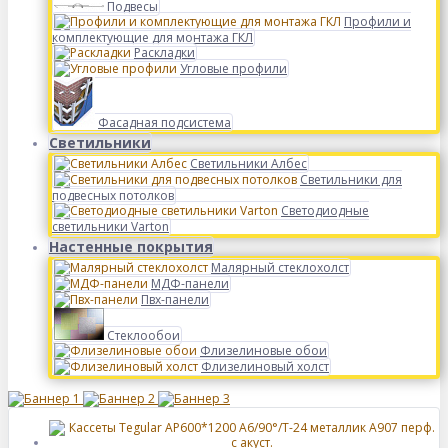
Подвесы
Профили и
комплектующие для монтажа ГКЛ
Раскладки
Угловые профили
Фасадная подсистема
Светильники
Светильники Албес
Светильники для
подвесных потолков
Светодиодные
светильники Varton
Настенные покрытия
Малярный стеклохолст
МДФ-панели
Пвх-панели
Стеклообои
Флизелиновые обои
Флизелиновый холст