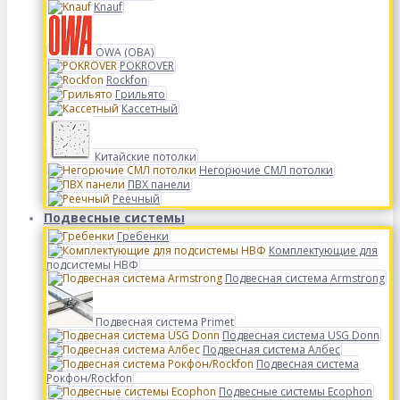
Knauf
OWA (ОВА)
POKROVER
Rockfon
Грильято
Кассетный
Китайские потолки
Негорючие СМЛ потолки
ПВХ панели
Реечный
Подвесные системы
Гребенки
Комплектующие для
подсистемы НВФ
Подвесная система Armstrong
Подвесная система Primet
Подвесная система USG Donn
Подвесная система Албес
Подвесная система
Рокфон/Rockfon
Подвесные системы Ecophon