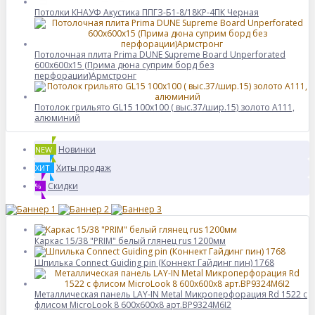
Потолки КНАУФ Акустика ППГЗ-Б1-8/18КР-4ПК Черная
Потолочная плита Prima DUNE Supreme Board Unperforated
600x600x15 (Прима дюна суприм борд без
перфорации)Армстронг
Потолок грильято GL15 100х100 ( выс.37/шир.15) золото А111,
алюминий
Новинки
NEW
Хиты продаж
ХИТ
Скидки
%
Каркас 15/38 "PRIM" белый глянец rus 1200мм
Шпилька Connect Guiding pin (Коннект Гайдинг пин) 1768
Металлическая панель LAY-IN Metal Микроперфорация Rd 1522 с
флисом MicroLook 8 600x600x8 арт.BP9324M6I2