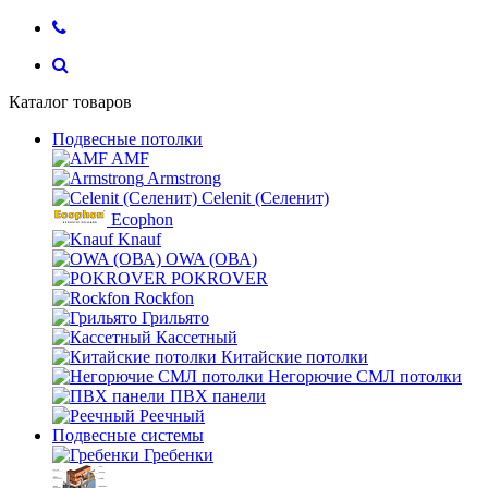
Каталог товаров
Подвесные потолки
AMF
Armstrong
Celenit (Селенит)
Ecophon
Knauf
OWA (ОВА)
POKROVER
Rockfon
Грильято
Кассетный
Китайские потолки
Негорючие СМЛ потолки
ПВХ панели
Реечный
Подвесные системы
Гребенки