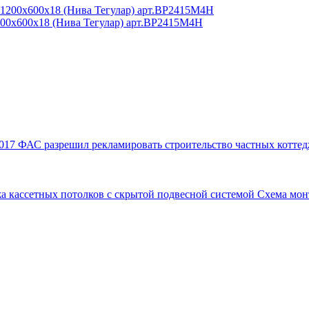
200x600x18 (Нива Тегулар) арт.BP2415M4H
017
ФАС разрешил рекламировать строительство частных коттед
а кассетных потолков с скрытой подвесной системой
Схема мон