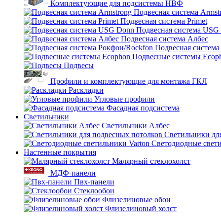
Комплектующие для подсистемы НВФ
Подвесная система Armst
Подвесная система Primet
Подвесная система USG
Подвесная система Албес
Подвесная система
Подвесные системы Ecop
Подвесы
Профили и комплектующие для монтажа ГКЛ
Раскладки
Угловые профили
Фасадная подсистема
Светильники
Светильники Албес
Светильники дл
Светодиодные свети
Настенные покрытия
Малярный стеклохолст
МДФ-панели
Пвх-панели
Стеклообои
Флизелиновые обои
Флизелиновый холст