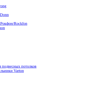
rong
 Donn
 Рокфон/Rockfon
hon
я подвесных потолков
льники Varton