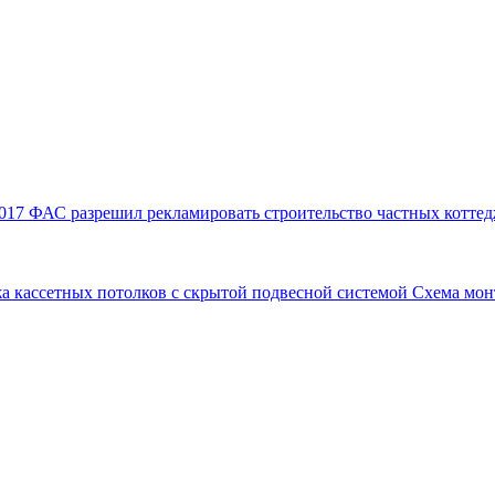
017
ФАС разрешил рекламировать строительство частных коттед
а кассетных потолков с скрытой подвесной системой
Схема мон