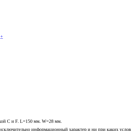
+
ой C и F. L=150 мм. W=28 мм.
осят исключительно информационный характер и ни при каких усл