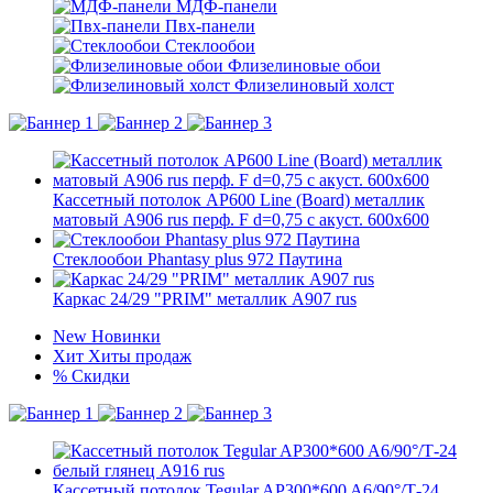
МДФ-панели
Пвх-панели
Стеклообои
Флизелиновые обои
Флизелиновый холст
Кассетный потолок AP600 Line (Board) металлик
матовый А906 rus перф. F d=0,75 с акуст. 600x600
Стеклообои Phantasy plus 972 Паутина
Каркас 24/29 "PRIM" металлик А907 rus
New
Новинки
Хит
Хиты продаж
%
Скидки
Кассетный потолок Tegular AP300*600 A6/90°/Т-24