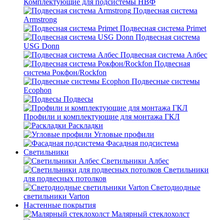
Комплектующие для подсистемы НВФ
Подвесная система
Armstrong
Подвесная система Primet
Подвесная система
USG Donn
Подвесная система Албес
Подвесная
система Рокфон/Rockfon
Подвесные системы
Ecophon
Подвесы
Профили и комплектующие для монтажа ГКЛ
Раскладки
Угловые профили
Фасадная подсистема
Светильники
Светильники Албес
Светильники
для подвесных потолков
Светодиодные
светильники Varton
Настенные покрытия
Малярный стеклохолст