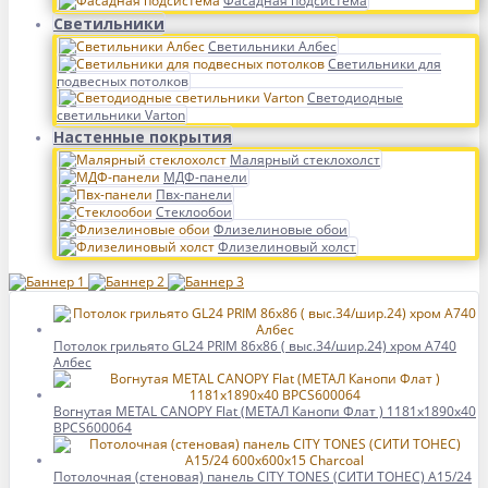
Фасадная подсистема
Светильники
Светильники Албес
Светильники для
подвесных потолков
Светодиодные
светильники Varton
Настенные покрытия
Малярный стеклохолст
МДФ-панели
Пвх-панели
Стеклообои
Флизелиновые обои
Флизелиновый холст
Потолок грильято GL24 PRIM 86х86 ( выс.34/шир.24) хром А740
Албес
Вогнутая METAL CANOPY Flat (МЕТАЛ Канопи Флат ) 1181x1890x40
BPCS600064
Потолочная (стеновая) панель CITY TONES (CИТИ ТОНЕС) A15/24