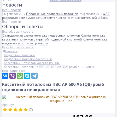
Новости
Все новости
Пополнение подвесных потолков
ФАС
26 февраля 2017
25 февраля 2017
разрешил рекламировать строительство частных коттеджей и бань
Все новости
Обзоры и советы
Все обзоры и советы
Стандартная схема монтажа подвесных потолков
Схема монтажа
кассетных потолков с скрытой подвесной системой
Схема монтажа
подвесного потолка грильято
Все обзоры и советы
Главная
Подвесные потолки
Подвесные потолки Кассетный
Кассетный Сетчатая кассета из ПВС
Кассетный потолок из ПВС AP 600 A6 (Q8) ромб оцинковка
неокрашенная
Кассетный потолок из ПВС AP 600 A6 (Q8) ромб
оцинковка неокрашенная
Артикул: -
(7)
162.66