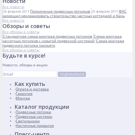
Новости
Все новости
Пополнение подвесных потолков
ФАС
26 февраля 2017
25 февраля 2017
разрешил рекламировать строительство частных коттеджей и бань
Все новости
Обзоры и советы
Все обзоры и советы
Стандартная схема монтажа подвесных потолков
Схема монтажа
кассетных потолков с скрытой подвесной системой
Схема монтажа
подвесного потолка грильято
Все обзоры и советы
Будьте в курсе!
Новости, обзоры и акции
ПОДПИСАТЬСЯ
Как купить
Оплата и доставка
Гарантия
Монтаж
Каталог продукции
Подвесные потолки
Подвесные системы
Светильники
Настенные покрытия
Пресс-центр