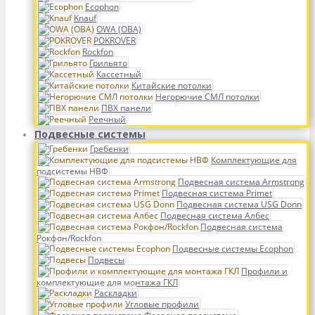
Ecophon
Knauf
OWA (ОВА)
POKROVER
Rockfon
Грильято
Кассетный
Китайские потолки
Негорючие СМЛ потолки
ПВХ панели
Реечный
Подвесные системы
Гребенки
Комплектующие для
подсистемы НВФ
Подвесная система Armstrong
Подвесная система Primet
Подвесная система USG Donn
Подвесная система Албес
Подвесная система
Рокфон/Rockfon
Подвесные системы Ecophon
Подвесы
Профили и
комплектующие для монтажа ГКЛ
Раскладки
Угловые профили