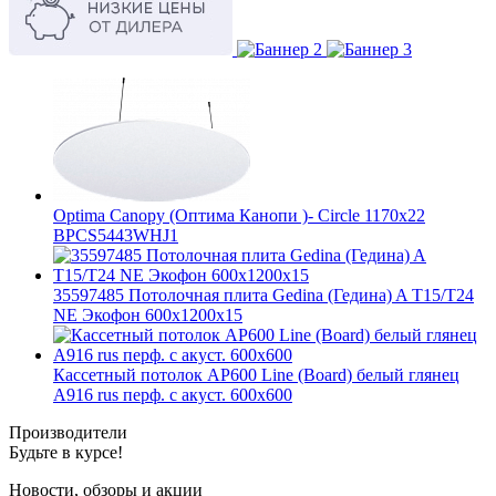
Optima Canopy (Оптима Канопи )- Circle 1170x22
BPCS5443WHJ1
35597485 Потолочная плита Gedina (Гедина) A T15/T24
NE Экофон 600x1200x15
Кассетный потолок AP600 Line (Board) белый глянец
А916 rus перф. с акуст. 600x600
Производители
Будьте в курсе!
Новости, обзоры и акции