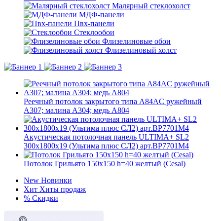
Малярный стеклохолст
МДФ-панели
Пвх-панели
Стеклообои
Флизелиновые обои
Флизелиновый холст
Реечный потолок закрытого типа A84AC ружейный
А307; малина А304; медь А804
Акустическая потолочная панель ULTIMA+ SL2
300x1800x19 (Ультима плюс СЛ2) арт.BP7701M4
Потолок Грильято 150x150 h=40 желтый (Cesal)
New
Новинки
Хит
Хиты продаж
%
Скидки