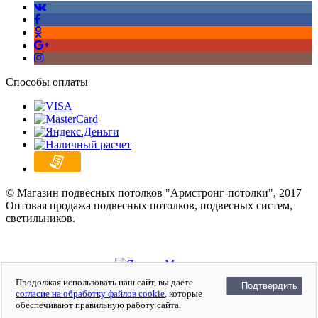
Способы оплаты
© Магазин подвесных потолков "Армстронг-потолки", 2017
Оптовая продажа подвесных потолков, подвесных систем,
светильников.
Войти
Регистрация
Продолжая использовать наш сайт, вы даете
Подтвердить
Сравнение
0
согласие на обработку файлов cookie,
которые
Отложенные
0
обеспечивают правильную работу сайта.
Моя корзина
0
0
руб.