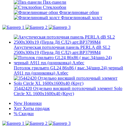
Пвх-панели
Стеклообои
Флизелиновые обои
Флизелиновый холст
Акустическая потолочная панель PERLA dB SL2
2500x300x19 (Перла Дб СЛ2) арт.BP3799M4
Потолок грильято GL24 86х86 ( выс.34/шир.24) черный
А911 rus (оцинковка) Албес
35442420 Отдельно висящий потолочный элемент Solo
Circle XL 1600x1600x40 (Круг)
New
Новинки
Хит
Хиты продаж
%
Скидки