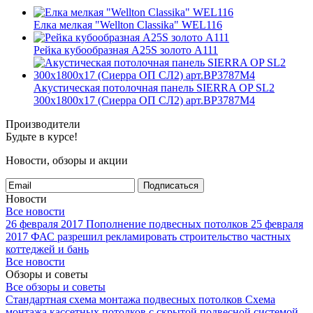
Елка мелкая "Wellton Classika" WEL116
Рейка кубообразная A25S золото А111
Акустическая потолочная панель SIERRA OP SL2
300x1800x17 (Сиерра ОП СЛ2) арт.BP3787M4
Производители
Будьте в курсе!
Новости, обзоры и акции
Подписаться
Новости
Все новости
26 февраля 2017
Пополнение подвесных потолков
25 февраля
2017
ФАС разрешил рекламировать строительство частных
коттеджей и бань
Все новости
Обзоры и советы
Все обзоры и советы
Стандартная схема монтажа подвесных потолков
Схема
монтажа кассетных потолков с скрытой подвесной системой