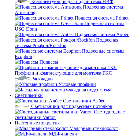
Комплектующие для подсистемы НВФ
Подвесная система
Armstrong
Подвесная система Primet
Подвесная система
USG Donn
Подвесная система Албес
Подвесная
система Рокфон/Rockfon
Подвесные системы
Ecophon
Подвесы
Профили и комплектующие для монтажа ГКЛ
Раскладки
Угловые профили
Фасадная подсистема
Светильники
Светильники Албес
Светильники для подвесных потолков
Светодиодные
светильники Varton
Настенные покрытия
Малярный стеклохолст
МДФ-панели