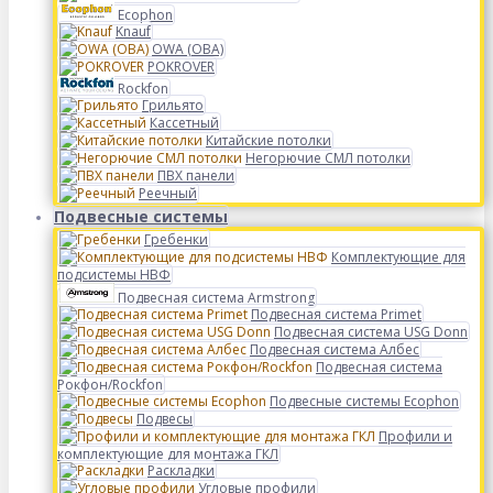
Ecophon
Knauf
OWA (ОВА)
POKROVER
Rockfon
Грильято
Кассетный
Китайские потолки
Негорючие СМЛ потолки
ПВХ панели
Реечный
Подвесные системы
Гребенки
Комплектующие для
подсистемы НВФ
Подвесная система Armstrong
Подвесная система Primet
Подвесная система USG Donn
Подвесная система Албес
Подвесная система
Рокфон/Rockfon
Подвесные системы Ecophon
Подвесы
Профили и
комплектующие для монтажа ГКЛ
Раскладки
Угловые профили