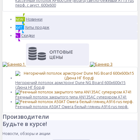
Кассетный потолок AP600 Line (Board) светло-бежевый А115 rus
перф. с акуст. 600x600
Новинки
NEW
Хиты продаж
ХИТ
Скидки
%
Негорючий потолок армстронг Dune NG Board 600x600x15
(Дюна НГ борд)
Реечный потолок закрытого типа AN135AС суперхром А741
Реечный потолок A50AT Омега белый глянец А916 rus перф.
Производители
Будьте в курсе!
Новости, обзоры и акции