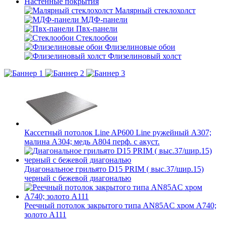
Настенные покрытия
Малярный стеклохолст
МДФ-панели
Пвх-панели
Стеклообои
Флизелиновые обои
Флизелиновый холст
Кассетный потолок Line AP600 Line ружейный А307;
малина А304; медь А804 перф. с акуст.
Диагональное грильято D15 PRIM ( выс.37/шир.15)
черный с бежевой диагональю
Реечный потолок закрытого типа AN85AС хром А740;
золото А111