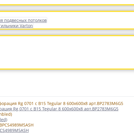
ля подвесных потолков
тильники Varton
ация Rg 0701 с В15 Tegular 8 600x600x8 арт.BP2783M6G5
led)
BPCS4989M5ASH