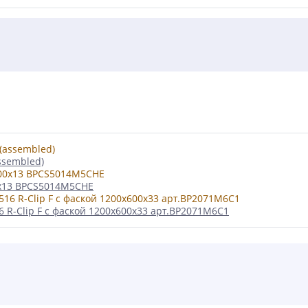
ssembled)
0x13 BPCS5014M5CHE
 R-Clip F с фаской 1200x600x33 арт.BP2071M6C1