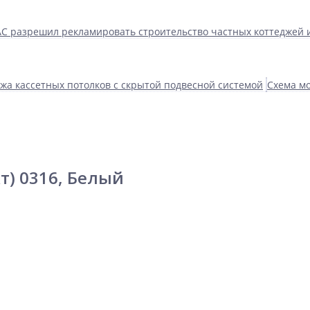
С разрешил рекламировать строительство частных коттеджей 
жа кассетных потолков с скрытой подвесной системой
Схема мо
т) 0316, Белый