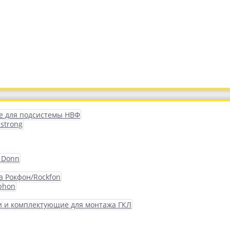
 для подсистемы НВФ
strong
 Donn
а Рокфон/Rockfon
phon
 и комплектующие для монтажа ГКЛ