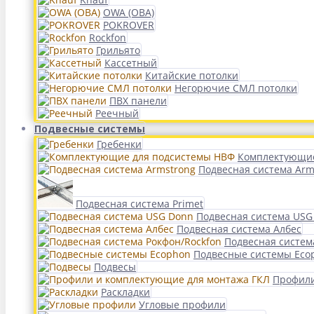
OWA (ОВА)
POKROVER
Rockfon
Грильято
Кассетный
Китайские потолки
Негорючие СМЛ потолки
ПВХ панели
Реечный
Подвесные системы
Гребенки
Комплектующие
Подвесная система Arm
Подвесная система Primet
Подвесная система USG
Подвесная система Албес
Подвесная систем
Подвесные системы Eco
Подвесы
Профили
Раскладки
Угловые профили