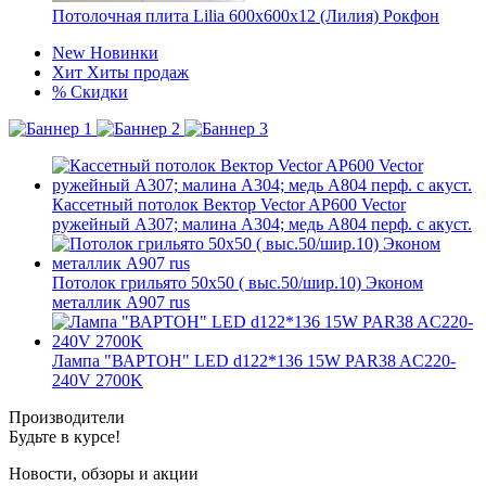
Потолочная плита Lilia 600х600х12 (Лилия) Рокфон
New
Новинки
Хит
Хиты продаж
%
Скидки
Кассетный потолок Вектор Veсtor AP600 Vector
ружейный А307; малина А304; медь А804 перф. с акуст.
Потолок грильято 50х50 ( выс.50/шир.10) Эконом
металлик А907 rus
Лампа "ВАРТОН" LED d122*136 15W PAR38 AC220-
240V 2700K
Производители
Будьте в курсе!
Новости, обзоры и акции