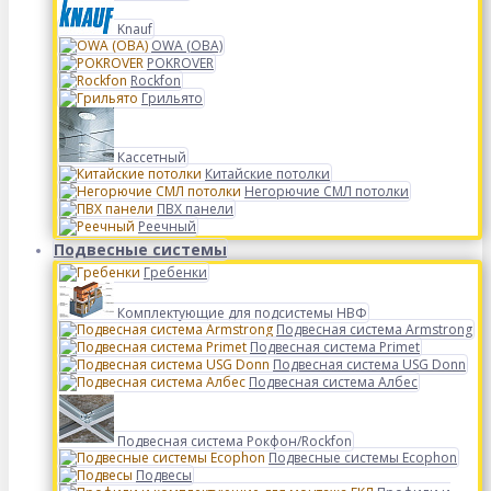
Knauf
OWA (ОВА)
POKROVER
Rockfon
Грильято
Кассетный
Китайские потолки
Негорючие СМЛ потолки
ПВХ панели
Реечный
Подвесные системы
Гребенки
Комплектующие для подсистемы НВФ
Подвесная система Armstrong
Подвесная система Primet
Подвесная система USG Donn
Подвесная система Албес
Подвесная система Рокфон/Rockfon
Подвесные системы Ecophon
Подвесы