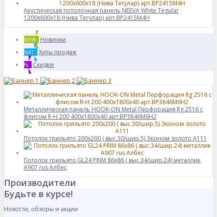
Акустическая потолочная панель NEEVA White Tegular
1200x600x18 (Нива Тегулар) арт.BP2415M4H
Новинки
NEW
Хиты продаж
ХИТ
Скидки
%
Металлическая панель HOOK-ON Metal Перфорация Rg 2516 с
флисом R-H 200 400x1800x40 арт.BP3846M6H2
Потолок грильято 200х200 ( выс.30/шир.5) Эконом золото А111
Потолок грильято GL24 PRIM 86х86 ( выс.34/шир.24) металлик
А907 rus Албес
Производители
Будьте в курсе!
Новости, обзоры и акции