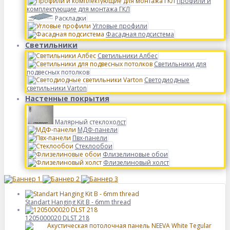
Профили и
комплектующие для монтажа ГКЛ
Раскладки
Угловые профили
Фасадная подсистема
Светильники
Светильники Албес
Светильники для
подвесных потолков
Светодиодные
светильники Varton
Настенные покрытия
Малярный стеклохолст
МДФ-панели
Пвх-панели
Стеклообои
Флизелиновые обои
Флизелиновый холст
Standart Hanging Kit B - 6mm thread
1205000020 DLST 218