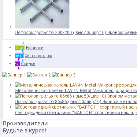
Потолок грильято 200х200 ( выс.40/шир.10) Эконом белый
Новинки
NEW
Хиты продаж
ХИТ
Скидки
%
Металлическая панель LAY-IN Metal Микроперфорация Rd
Потолок грильято 86х86 ( выс.50/шир.10) Эконом металл
Светодиодный светильник "ВАРТОН" спортивный накладн
Производители
Будьте в курсе!