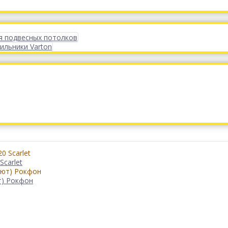
я подвесных потолков
ильники Varton
Scarlet
т) Рокфон