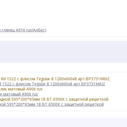
 глянец А916 rus(Албес)
 1522 с флисом Tegular 8 1200x600x8 арт.BP3731M6I2
ик матовый А906 rus
ой 595*200*65мм 18 ВТ 6500К с защитной решеткой