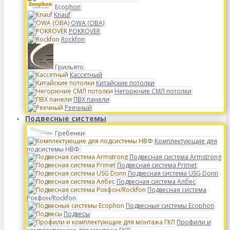
Ecophon
Knauf
OWA (ОВА)
POKROVER
Rockfon
Грильято
Кассетный
Китайские потолки
Негорючие СМЛ потолки
ПВХ панели
Реечный
Подвесные системы
Гребенки
Комплектующие для
подсистемы НВФ
Подвесная система Armstrong
Подвесная система Primet
Подвесная система USG Donn
Подвесная система Албес
Подвесная система
Рокфон/Rockfon
Подвесные системы Ecophon
Подвесы
Профили и