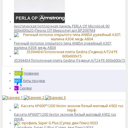
Акустическая потолочная панель PERLA OP Microlook 90
600x600x20 (Перла ОП Микролук) арт.BP2097M4
Реечный потолок открытого типа AN85A ружейный А307;
малина А304; медь А804
35394434 Потолочная плита Gedina (Гедина) A/T24 PE 600x600x15
Новинки
NEW
Хиты продаж
ХИТ
Скидки
%
Кассета AP600*1200 Vector эконом белый матовый А902 rus
перф.
С-профиль Super G Plus (Супер джи Плюс) 0033