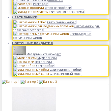
комплектующие для монтажа ГКЛ
Раскладки
Угловые профили
Фасадная подсистема
Светильники
Светильники Албес
Светильники для
подвесных потолков
Светодиодные
светильники Varton
Настенные покрытия
Малярный стеклохолст
МДФ-панели
Пвх-панели
Стеклообои
Флизелиновые обои
Флизелиновый холст