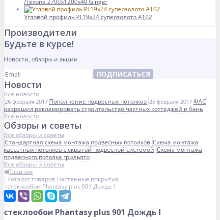
/Texona 2700x1200x40 Ginger
Угловой профиль PL19x24 суперзолото А102
Производители
Будьте в курсе!
Новости, обзоры и акции
ПОДПИСАТЬСЯ
Новости
Все новости
Пополнение подвесных потолков
ФАС
26 февраля 2017
25 февраля 2017
разрешил рекламировать строительство частных коттеджей и бань
Все новости
Обзоры и советы
Все обзоры и советы
Стандартная схема монтажа подвесных потолков
Схема монтажа
кассетных потолков с скрытой подвесной системой
Схема монтажа
подвесного потолка грильято
Все обзоры и советы
Главная
Каталог товаров Настенные покрытия
стеклообои Phantasy plus 901 Дождь I
стеклообои Phantasy plus 901 Дождь I