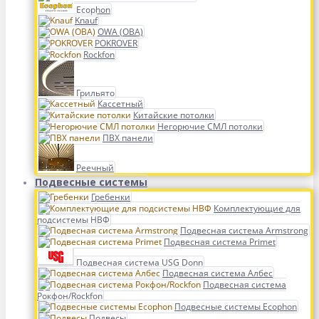
Ecophon
Knauf
OWA (ОВА)
POKROVER
Rockfon
Грильято
Кассетный
Китайские потолки
Негорючие СМЛ потолки
ПВХ панели
Реечный
Подвесные системы
Гребенки
Комплектующие для
подсистемы НВФ
Подвесная система Armstrong
Подвесная система Primet
Подвесная система USG Donn
Подвесная система Албес
Подвесная система
Рокфон/Rockfon
Подвесные системы Ecophon
Подвесы