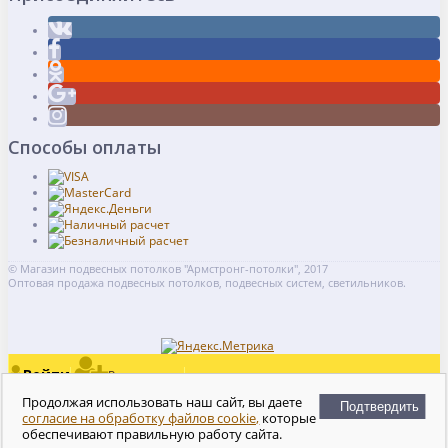
Способы оплаты
© Магазин подвесных потолков "Армстронг-потолки", 2017
Оптовая продажа подвесных потолков, подвесных систем, светильников.
Войти
Регистрация
Сравнение
0
Продолжая использовать наш сайт, вы даете
Подтвердить
Отложенные
согласие на обработку файлов cookie,
которые
0
0
обеспечивают правильную работу сайта.
Моя корзина
руб.
0