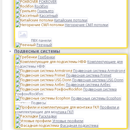
POKROVER
Rockfon
Грильято
Кассетный
Китайские потолки
Негорючие СМЛ потолки
ПВХ панели
Реечный
Подвесные системы
Гребенки
Комплектующие для
подсистемы НВФ
Подвесная система Armstrong
Подвесная система Primet
Подвесная система USG Donn
Подвесная система Албес
Подвесная система
Рокфон/Rockfon
Подвесные системы Ecophon
Подвесы
Профили и
комплектующие для монтажа ГКЛ
Раскладки
Угловые профили
Фасадная подсистема