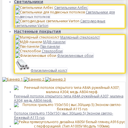
Светильники
Светильники Албес
Светильники для
подвесных потолков
Светодиодные
светильники Varton
Настенные покрытия
Малярный стеклохолст
МДФ-панели
Пвх-панели
Стеклообои
Флизелиновые обои
Флизелиновый холст
Реечный потолок открытого типа A84A ружейный А307; малина
А304; медь А804 перф.
Потолок грильято 150х150 ( выс.30/шир.5) Эконом светло-
бежевый А115 rus