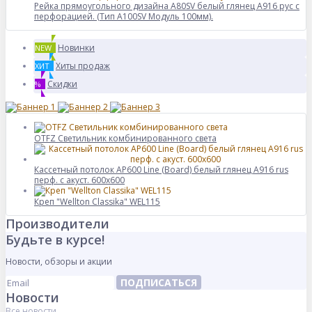
Рейка прямоугольного дизайна A80SV белый глянец A916 рус с
перфорацией. (Тип A100SV Модуль 100мм).
Новинки
NEW
Хиты продаж
ХИТ
Скидки
%
OTFZ Светильник комбинированного света
Кассетный потолок AP600 Line (Board) белый глянец А916 rus
перф. с акуст. 600x600
Креп "Wellton Classika" WEL115
Производители
Будьте в курсе!
Новости, обзоры и акции
ПОДПИСАТЬСЯ
Новости
Все новости