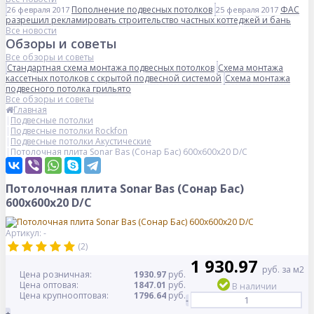
Пополнение подвесных потолков
ФАС
26 февраля 2017
25 февраля 2017
разрешил рекламировать строительство частных коттеджей и бань
Все новости
Обзоры и советы
Все обзоры и советы
Стандартная схема монтажа подвесных потолков
Схема монтажа
кассетных потолков с скрытой подвесной системой
Схема монтажа
подвесного потолка грильято
Все обзоры и советы
Главная
Подвесные потолки
Подвесные потолки Rockfon
Подвесные потолки Акустические
Потолочная плита Sonar Bas (Сонар Бас) 600x600x20 D/C
Потолочная плита Sonar Bas (Сонар Бас)
600x600x20 D/C
Артикул: -
(2)
1 930.97
руб. за м2
Цена розничная:
1930.97
руб.
Цена оптовая:
1847.01
руб.
В наличии
Цена крупнооптовая:
1796.64
руб.
-
+