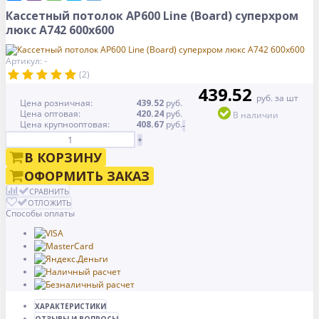
Кассетный потолок AP600 Line (Board) суперхром
люкс А742 600x600
Артикул: -
(2)
439.52
руб. за шт
Цена розничная:
439.52
руб.
Цена оптовая:
420.24
руб.
В наличии
Цена крупнооптовая:
408.67
руб.
-
+
В КОРЗИНУ
ОФОРМИТЬ ЗАКАЗ
СРАВНИТЬ
ОТЛОЖИТЬ
Способы оплаты
ХАРАКТЕРИСТИКИ