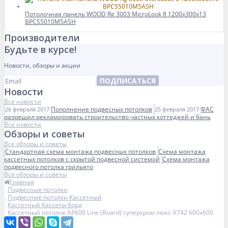
Потолочная панель WOOD Rg 3003 MicroLook 8 1200x300x13
BPCS5010M5ASH
Производители
Будьте в курсе!
Новости, обзоры и акции
ПОДПИСАТЬСЯ
Новости
Все новости
Пополнение подвесных потолков
ФАС
26 февраля 2017
25 февраля 2017
разрешил рекламировать строительство частных коттеджей и бань
Все новости
Обзоры и советы
Все обзоры и советы
Стандартная схема монтажа подвесных потолков
Схема монтажа
кассетных потолков с скрытой подвесной системой
Схема монтажа
подвесного потолка грильято
Все обзоры и советы
Главная
Подвесные потолки
Подвесные потолки Кассетный
Кассетный Кассеты борд
Кассетный потолок AP600 Line (Board) суперхром люкс А742 600x600