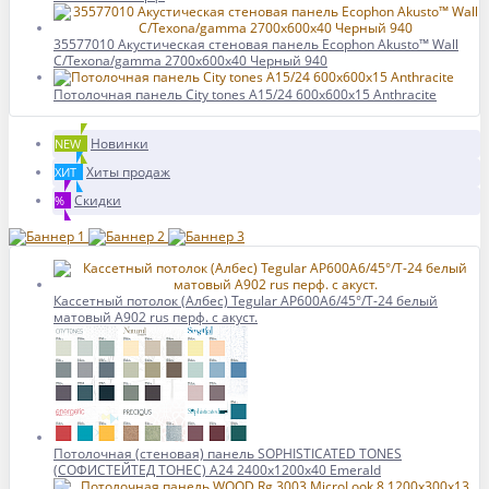
35577010 Акустическая стеновая панель Ecophon Akusto™ Wall
C/Texona/gamma 2700x600x40 Черный 940
Потолочная панель City tones A15/24 600x600x15 Anthracite
Новинки
NEW
Хиты продаж
ХИТ
Скидки
%
Кассетный потолок (Албес) Tegular AP600A6/45°/Т-24 белый
матовый А902 rus перф. с акуст.
Потолочная (стеновая) панель SOPHISTICATED TONES
(СОФИСТЕЙТЕД ТОНЕС) A24 2400x1200x40 Emerald