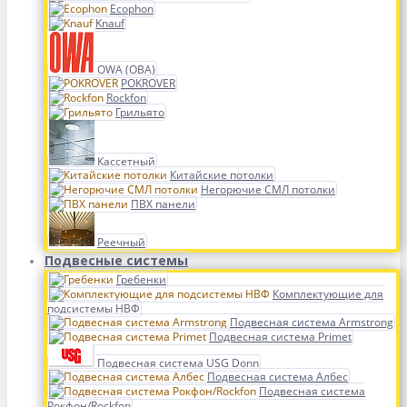
Ecophon
Knauf
OWA (ОВА)
POKROVER
Rockfon
Грильято
Кассетный
Китайские потолки
Негорючие СМЛ потолки
ПВХ панели
Реечный
Подвесные системы
Гребенки
Комплектующие для
подсистемы НВФ
Подвесная система Armstrong
Подвесная система Primet
Подвесная система USG Donn
Подвесная система Албес
Подвесная система
Рокфон/Rockfon