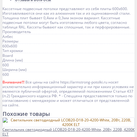
ОТЗЫВЫ И ВОПРОСЫ
Кассетные подвесные потолки представляют из себя плиты 600х600.
Изготавливаются они как из алюминия так и из оцинкованной стали.
Толщина плит бывает 0,4мм и 0,3мм эконом вариант. Кассетные
подвесные потолки могут быть изготовлены любого цвета, согласно
таблице RAL. Кассеты бывают как сплошные, так и перфорированные.
Производитель
Албес
Размеры
600x600
Тип кромки
Board
Длина (мм)
600
Ширина (мм)
600
Внимание!!!
Все цены на сайте https://armstrong-potolki.ru носят
исключительно информационный характер и ни при каких условиях не
являются публичной офертой, определяемой положениями Статьи 437
(п.2) Гражданского кодекса РФ. * - Спеццена предоставляется только по
согласованию с менеджером и может отличаться от представленной
на сайте.
Похожие товары
Светильник светодиодный LCOB20-D18-20-4200-White, 20Вт, 220В, 4200К
ELT