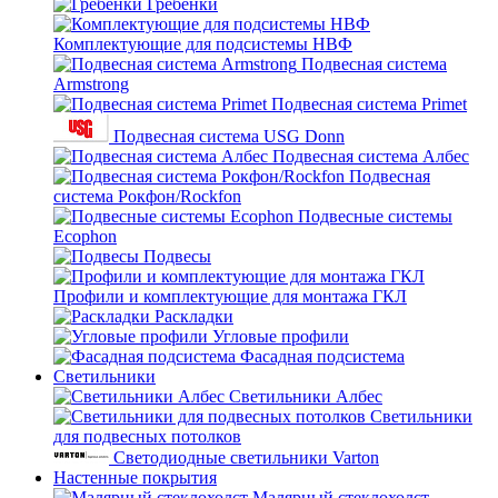
Гребенки
Комплектующие для подсистемы НВФ
Подвесная система
Armstrong
Подвесная система Primet
Подвесная система USG Donn
Подвесная система Албес
Подвесная
система Рокфон/Rockfon
Подвесные системы
Ecophon
Подвесы
Профили и комплектующие для монтажа ГКЛ
Раскладки
Угловые профили
Фасадная подсистема
Светильники
Светильники Албес
Светильники
для подвесных потолков
Светодиодные светильники Varton
Настенные покрытия
Малярный стеклохолст