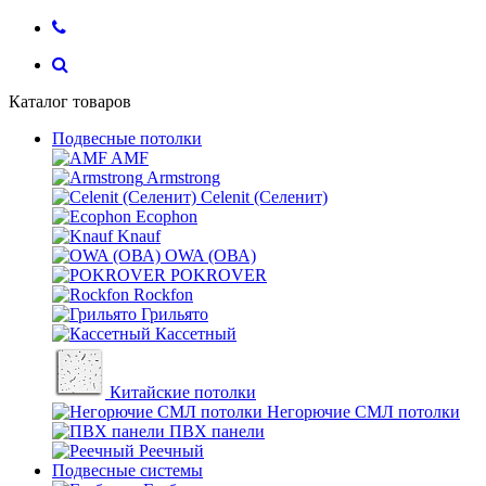
Каталог товаров
Подвесные потолки
AMF
Armstrong
Celenit (Селенит)
Ecophon
Knauf
OWA (ОВА)
POKROVER
Rockfon
Грильято
Кассетный
Китайские потолки
Негорючие СМЛ потолки
ПВХ панели
Реечный
Подвесные системы