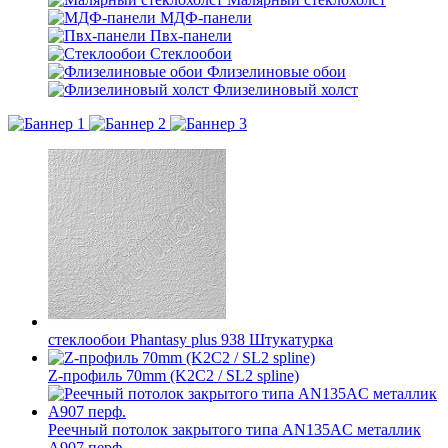
МДФ-панели
Пвх-панели
Стеклообои
Флизелиновые обои
Флизелиновый холст
стеклообои Phantasy plus 938 Штукатурка
Z-профиль 70mm (K2C2 / SL2 spline)
Реечный потолок закрытого типа AN135AС металлик
А907 перф.